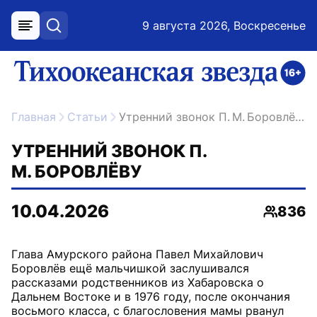
9 августа 2026, Воскресенье
меню
поиск
возрастное ограничение 16+
ссылка на главную
Главная
Статьи
Утренний звонок П. М. Боровлёву
УТРЕННИЙ ЗВОНОК П.
М. БОРОВЛЁВУ
10.04.2026
836
Просмо
Глава Амурского района Павел Михайлович
Боровлёв ещё мальчишкой заслушивался
рассказами родственников из Хабаровска о
Дальнем Востоке и в 1976 году, после окончания
восьмого класса, с благословения мамы рванул