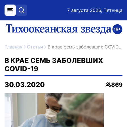
7 августа 2026, Пятница
меню
поиск
возрастное ограничение 16+
ссылка на главную
Главная
Статьи
В крае семь заболевших COVID-19
В КРАЕ СЕМЬ ЗАБОЛЕВШИХ
COVID-19
30.03.2020
869
Просмо