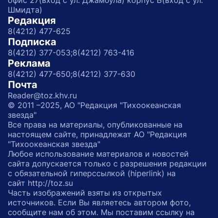
офис 27(вход с ул. Джамбула) корпус Б(вход с ул.
Шмидта)
Редакция
8(4212) 477-625
Подписка
8(4212) 377-053;
8(4212) 763-416
Реклама
8(4212) 477-650;
8(4212) 377-630
Почта
Reader@toz.khv.ru
© 2011 –2025, АО "Редакция "Тихоокеанская
звезда"
Все права на материалы, опубликованные на
настоящем сайте, принадлежат АО "Редакция
"Тихоокеанская звезда"
Любое использование материалов и новостей
сайта допускается только с разрешения редакции
с обязательной гиперссылкой (hiperlink) на
сайт http://toz.su
Часть изображений взяты из открытых
источников. Если Вы являетесь автором фото,
сообщите нам об этом. Мы поставим ссылку на