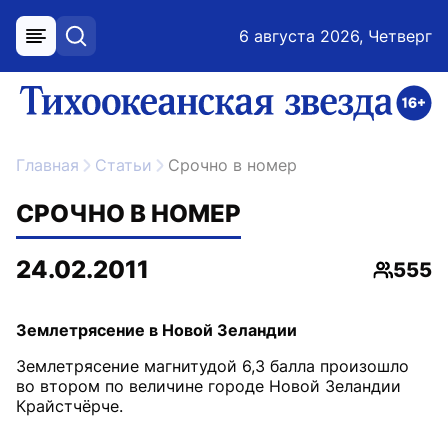
6 августа 2026, Четверг
меню
поиск
возрастное ограничение 16+
ссылка на главную
Главная
Статьи
Срочно в номер
СРОЧНО В НОМЕР
24.02.2011
555
Просмо
Землетрясение в Новой Зеландии
Землетрясение магнитудой 6,3 балла произошло
во втором по величине городе Новой Зеландии
Крайстчёрче.