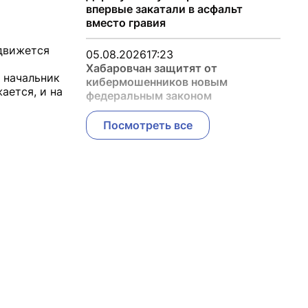
впервые закатали в асфальт
вместо гравия
 движется
05.08.2026
17:23
Хабаровчан защитят от
л начальник
кибермошенников новым
ается, и на
федеральным законом
Посмотреть все