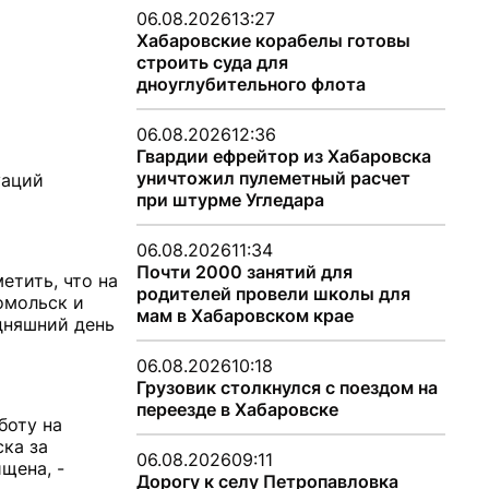
06.08.2026
13:27
Хабаровские корабелы готовы
строить суда для
дноуглубительного флота
06.08.2026
12:36
Гвардии ефрейтор из Хабаровска
уничтожил пулеметный расчет
уаций
при штурме Угледара
06.08.2026
11:34
Почти 2000 занятий для
етить, что на
родителей провели школы для
омольск и
мам в Хабаровском крае
одняшний день
06.08.2026
10:18
Грузовик столкнулся с поездом на
переезде в Хабаровске
боту на
ска за
06.08.2026
09:11
щена, -
Дорогу к селу Петропавловка