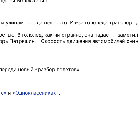
Андрей Волокжанин.
ым улицам города непросто. Из-за гололеда транспорт
стью. В гололед, как ни странно, она падает, - замети
рь Петряшин. - Скорость движения автомобилей сниж
впереди новый «разбор полетов».
те»
и
«Одноклассниках»
.