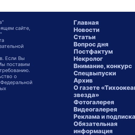
а"
Главная
оящем сайте,
Новости
"
Статьи
та
Вопрос дня
зательной
Постфактум
в. Если Вы
Некролог
 Мы поставим
Внимание, конкурс
 требованию.
Спецвыпуски
ьство о
Архив
 Федеральной
О газете «Тихоокеа
ных
звезда»
"
Фотогалерея
Видеогалерея
Реклама и подписк
Обязательная
информация