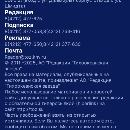
офис 27(вход с ул. Джамбула) корпус Б(вход с ул.
Шмидта)
Редакция
8(4212) 477-625
Подписка
8(4212) 377-053;
8(4212) 763-416
Реклама
8(4212) 477-650;
8(4212) 377-630
Почта
Reader@toz.khv.ru
© 2011 –2025, АО "Редакция "Тихоокеанская
звезда"
Все права на материалы, опубликованные на
настоящем сайте, принадлежат АО "Редакция
"Тихоокеанская звезда"
Любое использование материалов и новостей
сайта допускается только с разрешения редакции
с обязательной гиперссылкой (hiperlink) на
сайт http://toz.su
Часть изображений взяты из открытых
источников. Если Вы являетесь автором фото,
сообщите нам об этом. Мы поставим ссылку на