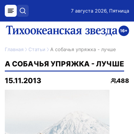
7 августа 2026, Пятница
меню
поиск
возрастное ограничение 16+
ссылка на главную
Главная
Статьи
А собачья упряжка - лучше
А СОБАЧЬЯ УПРЯЖКА - ЛУЧШЕ
15.11.2013
488
Просмо