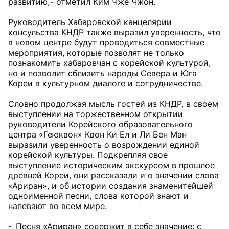
развитию, - отметил Ким Чже Чжон.
Руководитель Хабаровской канцелярии
консульства КНДР также выразил уверенность, что
в новом центре будут проводиться совместные
мероприятия, которые позволят не только
познакомить хабаровчан с корейской культурой,
но и позволит сблизить народы Севера и Юга
Кореи в культурном диалоге и сотрудничестве.
Словно продолжая мысль гостей из КНДР, в своем
выступлении на торжественном открытии
руководители Корейского образовательного
центра «Геюквон» Квон Ки Ел и Ли Бен Ман
выразили уверенность о возрождении единой
корейской культуры. Подкрепляя свое
выступление историческим экскурсом в прошлое
древней Кореи, они рассказали и о значении слова
«Ариран», и об истории создания знаменитейшей
одноименной песни, слова которой знают и
напевают во всем мире.
- Песня «Ариран» содержит в себе значение: с