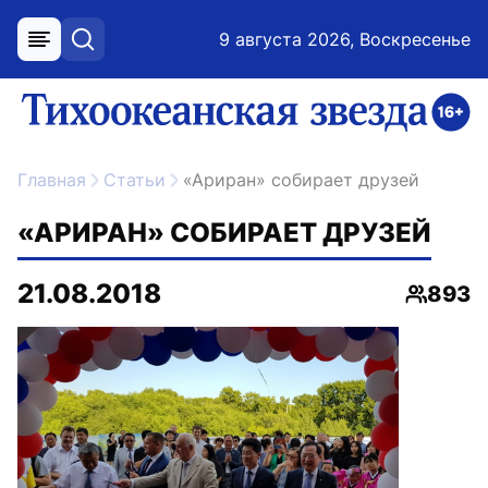
9 августа 2026, Воскресенье
меню
поиск
возрастное ограничение 16+
ссылка на главную
Главная
Статьи
«Ариран» собирает друзей
«АРИРАН» СОБИРАЕТ ДРУЗЕЙ
21.08.2018
893
Просмо