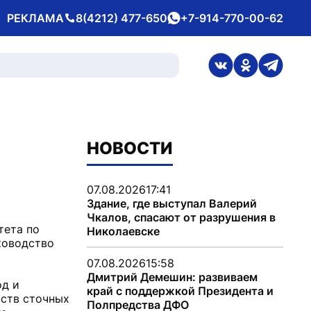
РЕКЛАМА
8(4212) 477-650
+7-914-770-00-62
Телефон
whatsApp
ссылка на стран
ссылка на 
ссылка
НОВОСТИ
07.08.2026
17:41
Здание, где выступал Валерий
Чкалов, спасают от разрушения в
тета по
Николаевске
ководство
07.08.2026
15:58
Дмитрий Демешин: развиваем
од и
край с поддержкой Президента и
йств сточных
Полпредства ДФО