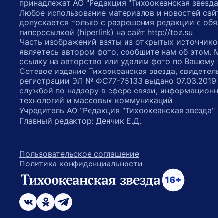
принадлежат АО "Редакция "Тихоокеанская звезда
Любое использование материалов и новостей сай
допускается только с разрешения редакции с обя
гиперссылкой (hiperlink) на сайт http://toz.su
Часть изображений взяты из открытых источнико
являетесь автором фото, сообщите нам об этом.
ссылку на авторство или удалим фото по Вашему
Сетевое издание Тихоокеанская звезда, свидетел
регистрации ЭЛ № ФС77-75133 выдано 07.03.2019
службой по надзору в сфере связи, информацион
технологий и массовых коммуникаций
Учредитель АО "Редакция "Тихоокеанская звезда
Главный редактор: Денчик Е.Д.
Пользовательское соглашение
Политика конфиденциальности
возрастное ограничение 16+
ссылка на главную
ссылка на страницу в Вконтакте
ссылка на страницу в Одноклассниках
ссылка на канал в Телеграмм