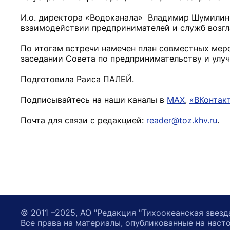
И.о. директора «Водоканала» Владимир Шумилин 
взаимодействии предпринимателей и служб возгл
По итогам встречи намечен план совместных меро
заседании Совета по предпринимательству и улу
Подготовила Раиса ПАЛЕЙ.
Подписывайтесь на наши каналы в
MAX
,
«ВКонтак
Почта для связи с редакцией:
reader@toz.khv.ru
.
© 2011 –2025, АО "Редакция "Тихоокеанская звезд
Все права на материалы, опубликованные на наст