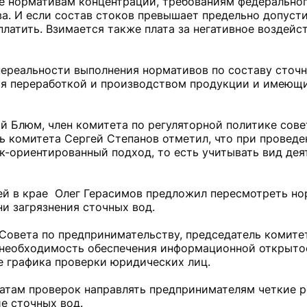
ие нормативам концентрации, требованиям федеральног
ва. И если состав стоков превышает предельно допус
латить. Взимается также плата за негативное воздейс
нереальности выполнения нормативов по составу сточн
ся переработкой и производством продукции и имеющ
 Блюм, член комитета по регуляторной политике совет
ль комитета Сергей Степанов отметил, что при провед
-ориентированный подход, то есть учитывать вид дея
ей в крае Олег Герасимов предложил пересмотреть н
ни загрязнения сточных вод.
Совета по предпринимательству, председатель комите
а необходимость обеспечения информационной открыто
е графика проверки юридических лиц.
татам проверок направлять предпринимателям четкие 
е сточных вод.