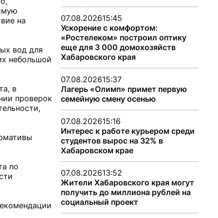
о,
тимую
07.08.2026
15:45
твие на
Ускорение с комфортом:
«Ростелеком» построил оптику
еще для 3 000 домохозяйств
ых вод для
Хабаровского края
их небольшой
07.08.2026
15:37
а, в
Лагерь «Олимп» примет первую
ении проверок
семейную смену осенью
тельности,
07.08.2026
15:16
Интерес к работе курьером среди
ормативы
студентов вырос на 32% в
Хабаровском крае
та по
07.08.2026
13:52
сти
Жители Хабаровского края могут
получить до миллиона рублей на
социальный проект
рекомендации