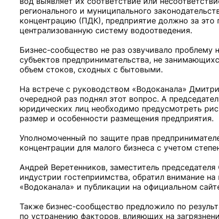
вод выявляет их соответствие или несоответств
регионального и муниципального законодательст
концентрацию (ПДК), предприятие должно за это п
централизованную систему водоотведения.
Бизнес-сообщество не раз озвучивало проблему 
субъектов предпринимательства, не занимающих
объем стоков, сходных с бытовыми.
На встрече с руководством «Водоканала» Дмитрий
очередной раз поднял этот вопрос. А председате
юридических лиц необходимо предусмотреть риск
размер и особенности размещения предприятия.
Уполномоченный по защите прав предпринимател
концентрации для малого бизнеса с учетом степе
Андрей Веретенников, заместитель председателя 
индустрии гостеприимства, обратил внимание н
«Водоканала» и публикации на официальном сайт
Также бизнес-сообщество предложило по резуль
по устранению факторов, влияющих на загрязнени