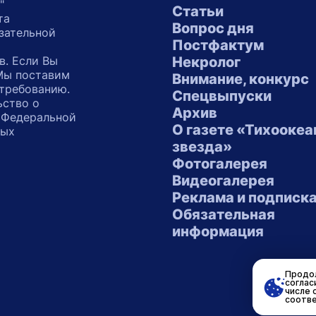
"
Статьи
та
Вопрос дня
зательной
Постфактум
в. Если Вы
Некролог
 Мы поставим
Внимание, конкурс
 требованию.
Спецвыпуски
ьство о
Архив
 Федеральной
О газете «Тихоокеа
ных
звезда»
"
Фотогалерея
Видеогалерея
Реклама и подписк
Обязательная
информация
Продол
соглас
числе 
соотве