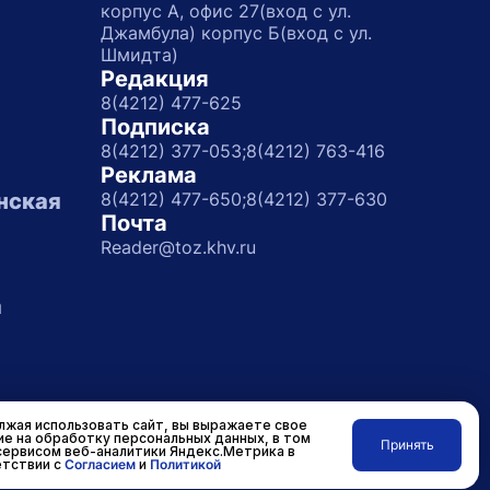
корпус А, офис 27(вход с ул.
Джамбула) корпус Б(вход с ул.
Шмидта)
Редакция
8(4212) 477-625
Подписка
8(4212) 377-053;
8(4212) 763-416
Реклама
нская
8(4212) 477-650;
8(4212) 377-630
Почта
Reader@toz.khv.ru
а
жая использовать сайт, вы выражаете свое
ие на обработку персональных данных, в том
Принять
сервисом веб-аналитики Яндекс.Метрика в
Разработано в
RASA
тствии с
Согласием
и
Политикой