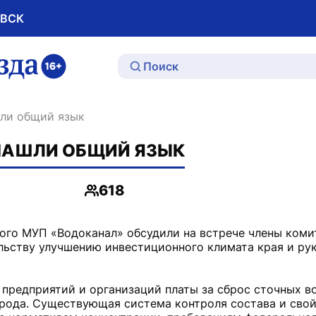
ОВСК
ю
шли общий язык
 НАШЛИ ОБЩИЙ ЯЗЫК
618
Просмотры
го МУП «Водоканал» обсудили на встрече члены коми
льству улучшению инвестиционного климата края и ру
 предприятий и организаций платы за сброс сточных в
рода. Существующая система контроля состава и сво