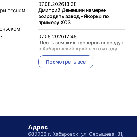
07.08.2026
13:38
Дмитрий Демешин намерен
при тесном
возродить завод «Якорь» по
примеру ХСЗ
июньском
.
07.08.2026
12:48
Шесть земских тренеров переедут
в Хабаровский край в этом году
Посмотреть все
Адрес
680038 г. Хабаровск, ул. Серышева, 31,