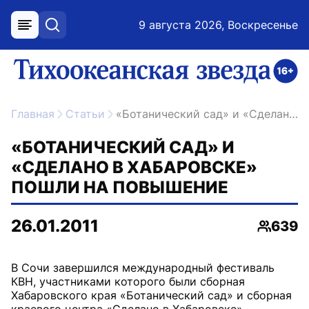
9 августа 2026, Воскресенье
меню
поиск
возрастное ограничение 16+
ссылка на главную
Главная
Статьи
«Ботанический сад» и «Сделано в Хабаровске» пошли на повышение
«БОТАНИЧЕСКИЙ САД» И
«СДЕЛАНО В ХАБАРОВСКЕ»
ПОШЛИ НА ПОВЫШЕНИЕ
26.01.2011
639
Просмо
В Сочи завершился международный фестиваль
КВН, участниками которого были сборная
Хабаровского края «Ботанический сад» и сборная