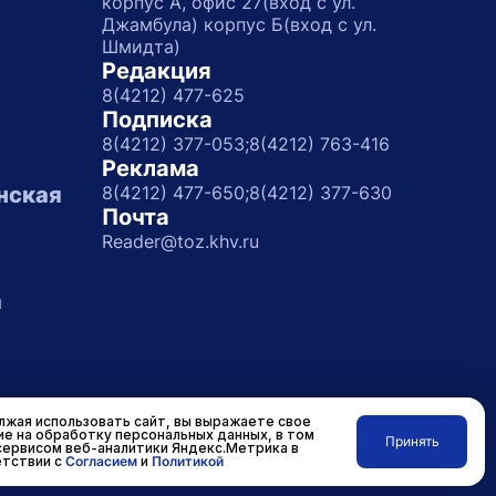
корпус А, офис 27(вход с ул.
Джамбула) корпус Б(вход с ул.
Шмидта)
Редакция
8(4212) 477-625
Подписка
8(4212) 377-053;
8(4212) 763-416
Реклама
нская
8(4212) 477-650;
8(4212) 377-630
Почта
Reader@toz.khv.ru
а
жая использовать сайт, вы выражаете свое
ие на обработку персональных данных, в том
Принять
сервисом веб-аналитики Яндекс.Метрика в
Разработано в
RASA
тствии с
Согласием
и
Политикой