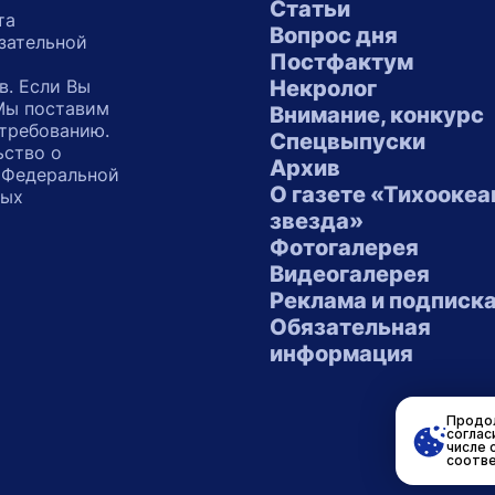
Статьи
та
Вопрос дня
зательной
Постфактум
в. Если Вы
Некролог
 Мы поставим
Внимание, конкурс
 требованию.
Спецвыпуски
ьство о
Архив
 Федеральной
О газете «Тихоокеа
ных
звезда»
"
Фотогалерея
Видеогалерея
Реклама и подписк
Обязательная
информация
Продол
соглас
числе 
соотве