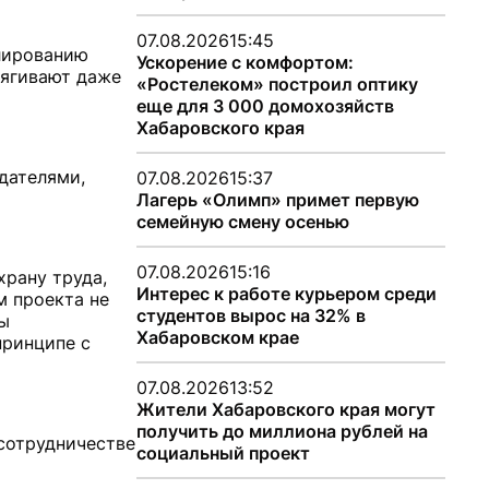
07.08.2026
15:45
лированию
Ускорение с комфортом:
тягивают даже
«Ростелеком» построил оптику
еще для 3 000 домохозяйств
Хабаровского края
дателями,
07.08.2026
15:37
Лагерь «Олимп» примет первую
семейную смену осенью
07.08.2026
15:16
храну труда,
Интерес к работе курьером среди
м проекта не
студентов вырос на 32% в
ты
Хабаровском крае
принципе с
07.08.2026
13:52
Жители Хабаровского края могут
получить до миллиона рублей на
 сотрудничестве
социальный проект