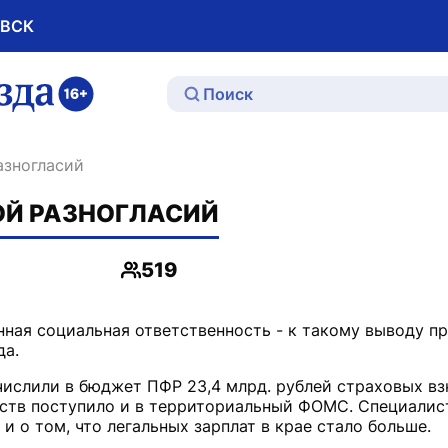
ОВСК
ю
азногласий
Й РАЗНОГЛАСИЙ
519
Просмотры
нная социальная ответственность - к такому выводу п
числили в бюджет ПФР 23,4 млрд. рублей страховых взн
дств поступило и в территориальный ФОМС. Специалис
и о том, что легальных зарплат в крае стало больше.