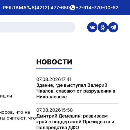
РЕКЛАМА
8(4212) 477-650
+7-914-770-00-62
Телефон
whatsApp
ссылка на стран
ссылка на 
ссылка
НОВОСТИ
07.08.2026
17:41
Здание, где выступал Валерий
Чкалов, спасают от разрушения в
ришли
Николаевске
07.08.2026
15:58
осов, что на
Дмитрий Демешин: развиваем
ты считают, что
край с поддержкой Президента и
Полпредства ДФО