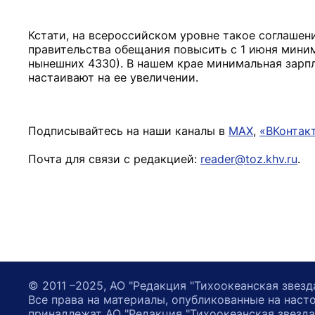
Кстати, на всероссийском уровне такое соглашен
правительства обещания повысить с 1 июня миним
нынешних 4330). В нашем крае минимальная зарп
настаивают на ее увеличении.
Подписывайтесь на наши каналы в
MAX
,
«ВКонтак
Почта для связи с редакцией:
reader@toz.khv.ru
.
© 2011 –2025, АО "Редакция "Тихоокеанская звезд
Все права на материалы, опубликованные на наст
принадлежат АО "Редакция "Тихоокеанская звезда