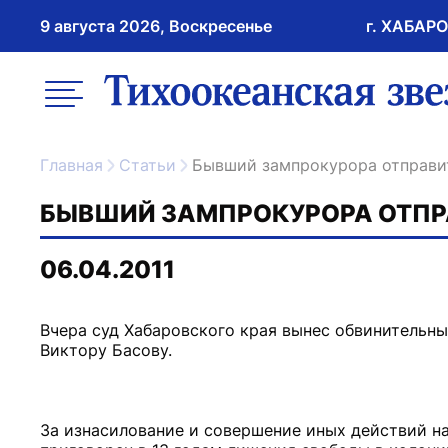
9 августа 2026, Воскресенье
г. ХАБАР
возрастное ограничение 16+
меню
ссылка на главну
Главная
Статьи
Бывший зампрокурора отправи
БЫВШИЙ ЗАМПРОКУРОРА ОТПР
06.04.2011
Вчера суд Хабаровского края вынес обвинительн
Виктору Басову.
За изнасилование и совершение иных действий н