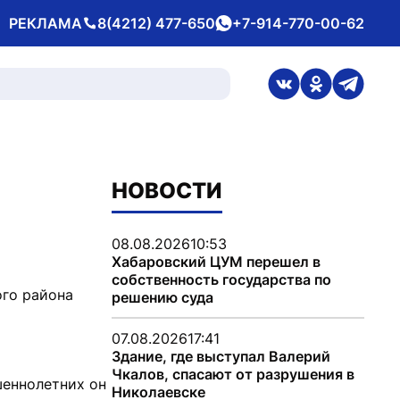
РЕКЛАМА
8(4212) 477-650
+7-914-770-00-62
Телефон
whatsApp
ссылка на стран
ссылка на 
ссылка
НОВОСТИ
08.08.2026
10:53
Хабаровский ЦУМ перешел в
собственность государства по
ого района
решению суда
07.08.2026
17:41
Здание, где выступал Валерий
Чкалов, спасают от разрушения в
шеннолетних он
Николаевске