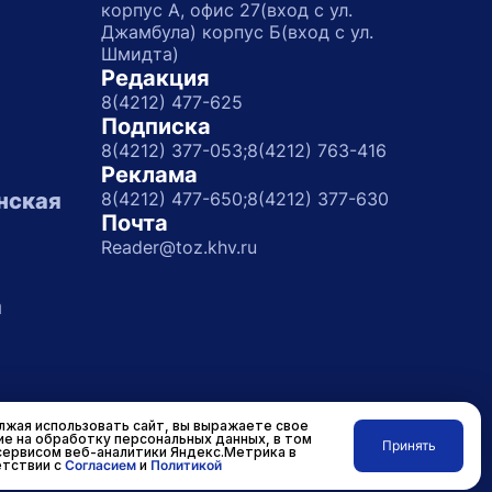
корпус А, офис 27(вход с ул.
Джамбула) корпус Б(вход с ул.
Шмидта)
Редакция
8(4212) 477-625
Подписка
8(4212) 377-053;
8(4212) 763-416
Реклама
нская
8(4212) 477-650;
8(4212) 377-630
Почта
Reader@toz.khv.ru
а
жая использовать сайт, вы выражаете свое
ие на обработку персональных данных, в том
Принять
сервисом веб-аналитики Яндекс.Метрика в
Разработано в
RASA
тствии с
Согласием
и
Политикой