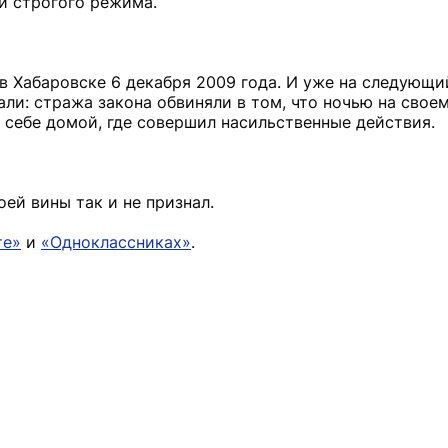
и строгого режима.
в Хабаровске 6 декабря 2009 года. И уже на следующи
ли: стража закона обвиняли в том, что ночью на свое
к себе домой, где совершил насильственные действия.
ей вины так и не признал.
те»
и
«Одноклассниках»
.