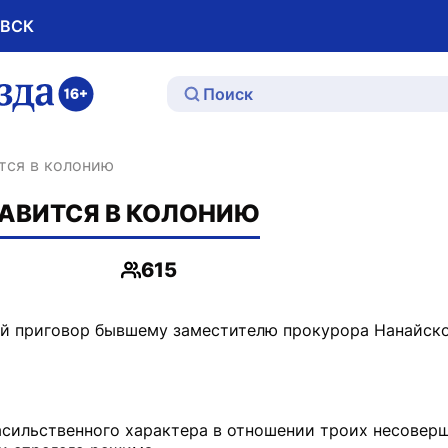
ОВСК
ю
тся в колонию
АВИТСЯ В КОЛОНИЮ
615
Просмотры
ый приговор бывшему заместителю прокурора Нанайск
асильственного характера в отношении троих несовер