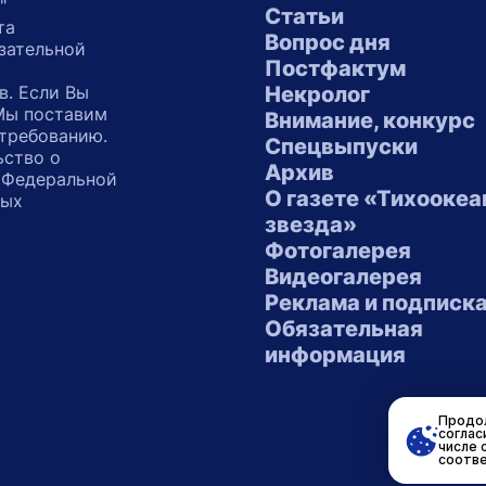
"
Статьи
та
Вопрос дня
зательной
Постфактум
в. Если Вы
Некролог
 Мы поставим
Внимание, конкурс
 требованию.
Спецвыпуски
ьство о
Архив
 Федеральной
О газете «Тихоокеа
ных
звезда»
"
Фотогалерея
Видеогалерея
Реклама и подписк
Обязательная
информация
Продол
соглас
числе 
соотве