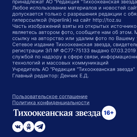
принадлежат АО "Редакция "Тихоокеанская звезда
Любое использование материалов и новостей сай
допускается только с разрешения редакции с обя
гиперссылкой (hiperlink) на сайт http://toz.su
Часть изображений взяты из открытых источнико
являетесь автором фото, сообщите нам об этом.
ссылку на авторство или удалим фото по Вашему
Сетевое издание Тихоокеанская звезда, свидетел
регистрации ЭЛ № ФС77-75133 выдано 07.03.2019
службой по надзору в сфере связи, информацион
технологий и массовых коммуникаций
Учредитель АО "Редакция "Тихоокеанская звезда
Главный редактор: Денчик Е.Д.
Пользовательское соглашение
Политика конфиденциальности
возрастное ограничение 16+
ссылка на главную
ссылка на страницу в Вконтакте
ссылка на страницу в Одноклассниках
ссылка на канал в Телеграмм