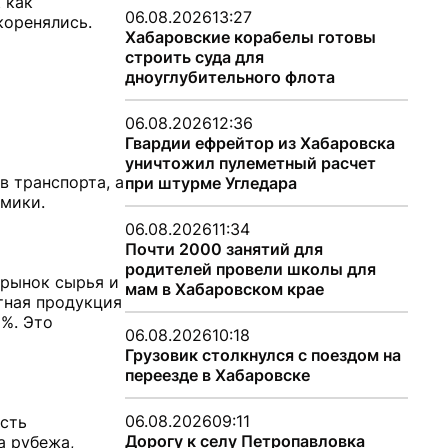
 как
06.08.2026
13:27
коренялись.
Хабаровские корабелы готовы
строить суда для
дноуглубительного флота
06.08.2026
12:36
Гвардии ефрейтор из Хабаровска
уничтожил пулеметный расчет
в транспорта, а
при штурме Угледара
мики.
06.08.2026
11:34
Почти 2000 занятий для
родителей провели школы для
 рынок сырья и
мам в Хабаровском крае
тная продукция
5%. Это
06.08.2026
10:18
Грузовик столкнулся с поездом на
переезде в Хабаровске
06.08.2026
09:11
сть
Дорогу к селу Петропавловка
а рубежа,