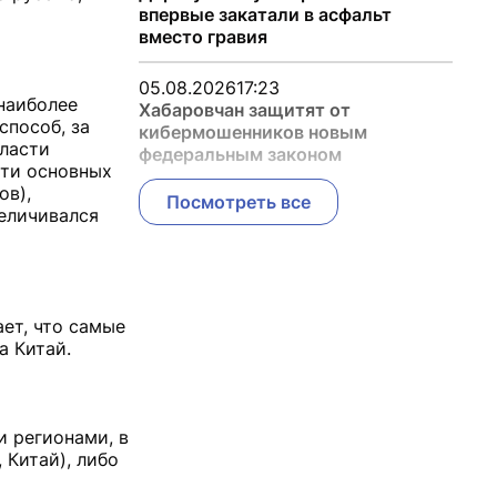
впервые закатали в асфальт
вместо гравия
05.08.2026
17:23
наиболее
Хабаровчан защитят от
способ, за
кибермошенников новым
бласти
федеральным законом
сти основных
ов),
Посмотреть все
величивался
ет, что самые
а Китай.
и регионами, в
 Китай), либо