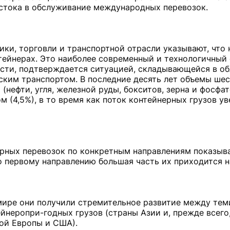
стока в обслуживание международных перевозок.
ки, торговли и транспортной отрасли указывают, что 
тейнерах. Это наиболее современный и технологичный 
ости, подтверждается ситуацией, складывающейся в о
ским транспортом. В последние десять лет объемы ше
нефти, угля, железной руды, бокситов, зерна и фосфат
(4,5%), в то время как поток контейнерных грузов у
рных перевозок по конкретным направлениям показыва
о первому направлению большая часть их приходится н
мире они получили стремительное развитие между тем
неропри-годных грузов (страны Азии и, прежде всего,
ной Европы и США).