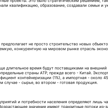
ные проекты. Это было стратегическим решением, так
ли квалификацию, образование, создавали семьи и у
предполагает не просто строительство новых объекто
емкую, конкурентную на мировом рынке отрасль эконо
еще длительное время будут поставщиками на внешний
определьные страны АТР, прежде всего - Китай. Экспор
ициент контейнеризации (1%), а импортная - около 4
 случае - сырье, во втором - готовая продукция.
приятий и потребности населения определяют лишь ча
 Возрастающее значение имеют транзитные потоки из-з