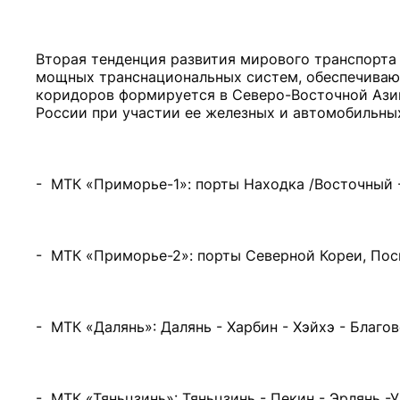
Вторая тенденция развития мирового транспорта
мощных транснациональных систем, обеспечиваю
коридоров формируется в Северо-Восточной Азии
России при участии ее железных и автомобильных 
- МТК «Приморье-1»: порты Находка /Восточный - 
- МТК «Приморье-2»: порты Северной Кореи, Посье
- МТК «Далянь»: Далянь - Харбин - Хэйхэ - Благов
- МТК «Тяньцзинь»: Тяньцзинь - Пекин - Эрлянь -У