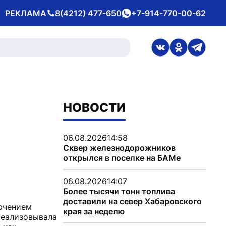
РЕКЛАМА
8(4212) 477-650
+7-914-770-00-62
Телефон
whatsApp
ссылка на стран
ссылка на 
ссылка
НОВОСТИ
06.08.2026
14:58
Сквер железнодорожников
открылся в поселке на БАМе
06.08.2026
14:07
Более тысячи тонн топлива
доставили на север Хабаровского
лючением
края за неделю
реализовывала