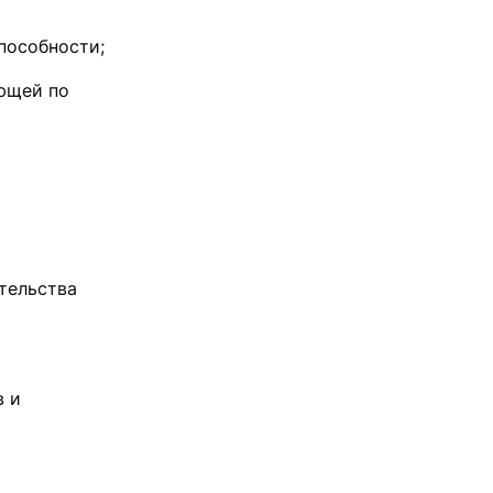
пособности;
ающей по
тельства
в и