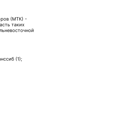
ров (МТК) -
асть таких
альневосточной
ссиб (1);