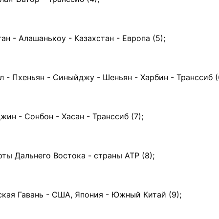
н - Алашанькоу - Казахстан - Европа (5);
 - Пхеньян - Синыйджу - Шеньян - Харбин - Транссиб (
ин - Сонбон - Хасан - Транссиб (7);
ты Дальнего Востока - страны АТР (8);
кая Гавань - США, Япония - Южный Китай (9);