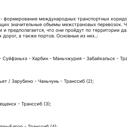
 - формирование международных транспортных коридо
щих значительные объемы межстрановых перевозок. Ч
 и предполагается, что они пройдут по территории д
дорог, а также портов. Основные из них..:
Суйфэньхэ - Харбин - Маньчжурия - Забайкальск - Тран
т / Зарубино - Чаньчунь - Транссиб (2);
ещенск - Транссиб (3);
лан-Батор - Транссиб (4);