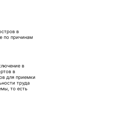
остров в
же по причинам
ключение в
ртов в
тов для приемки
ьности труда
мы, то есть