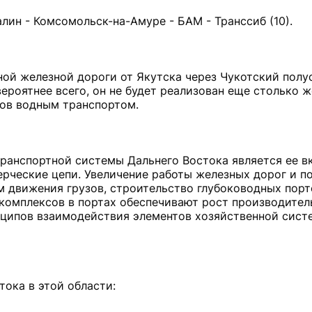
лин - Комсомольск-на-Амуре - БАМ - Транссиб (10).
ой железной дороги от Якутска через Чукотский полу
вероятнее всего, он не будет реализован еще столько 
зов водным транспортом.
анспортной системы Дальнего Востока является ее в
ческие цепи. Увеличение работы железных дорог и по
м движения грузов, строительство глубоководных пор
комплексов в портах обеспечивают рост производител
нципов взаимодействия элементов хозяйственной систе
ока в этой области: