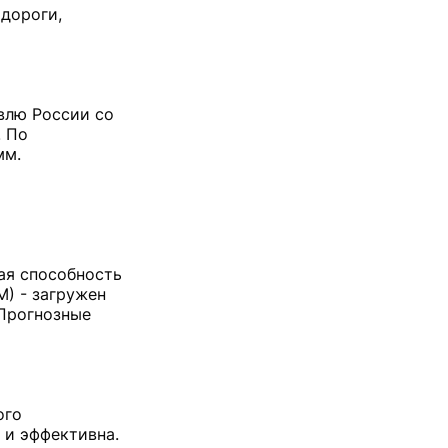
дороги,
влю России со
. По
мм.
ая способность
М) - загружен
 Прогнозные
ого
 и эффективна.