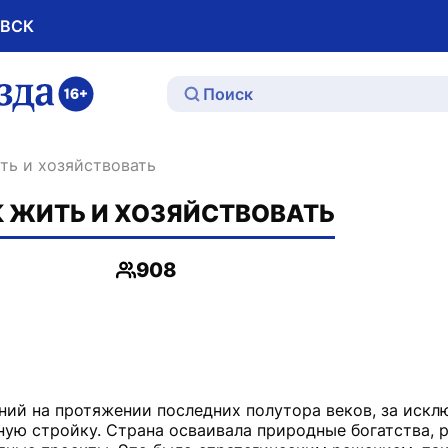
ОВСК
ю
ить и хозяйствовать
К ЖИТЬ И ХОЗЯЙСТВОВАТЬ
908
Просмотры
ний на протяжении последних полутора веков, за иск
ную стройку. Страна осваивала природные богатства, 