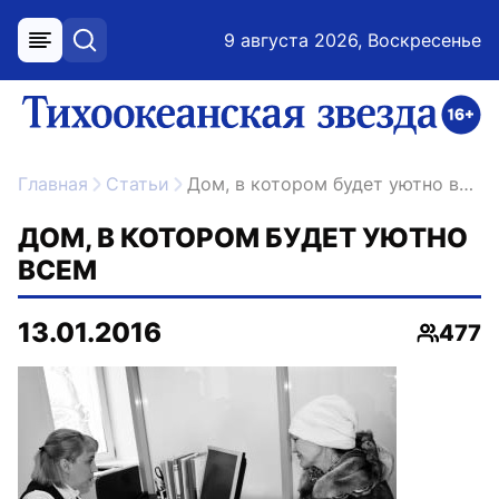
9 августа 2026, Воскресенье
меню
поиск
возрастное ограничение 16+
ссылка на главную
Главная
Статьи
Дом, в котором будет уютно всем
ДОМ, В КОТОРОМ БУДЕТ УЮТНО
ВСЕМ
13.01.2016
477
Просмо