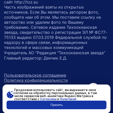
сайт http://toz.su
Часть изображений взяты из открытых
источников. Если Вы являетесь автором фото,
сообщите нам об этом. Мы поставим ссылку на
авторство или удалим фото по Вашему
требованию. Сетевое издание Тихоокеанская
звезда, свидетельство о регистрации ЭЛ № ФС77-
75133 выдано 07.03.2019 Федеральной службой по
надзору в сфере связи, информационных
технологий и массовых коммуникаций
Учредитель АО "Редакция "Тихоокеанская звезда"
Главный редактор: Денчик Е.Д.
Пользовательское соглашение
Политика конфиденциальности
Продолжая использовать сайт, вы выражаете свое
возрастное ограничение 16+
ссылка на главную
согласие на обработку персональных данных, в том
числе сервисом веб-аналитики Яндекс.Метрика в
соответствии с
Согласием
и
Политикой
ссылка на страницу в Вконтакте
ссылка на страницу в Одно
ссылка на канал в Тел
Принять
Разработано в
RASA