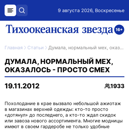
9 августа 2026, Воскресенье
меню
поиск
возрастное ограничение 16+
ссылка на главную
Главная
Статьи
Думала, нормальный мех, оказалось - просто смех
ДУМАЛА, НОРМАЛЬНЫЙ МЕХ,
ОКАЗАЛОСЬ - ПРОСТО СМЕХ
19.11.2012
1933
Просмот
Похолодание в крае вызвало небольшой ажиотаж
в магазинах верхней одежды: кто-то просто
«дотянул» до последнего, а кто-то ждал скидок
или завоза нового ассортимента. Многие модницы
имеют в своем гардеробе не только удобные