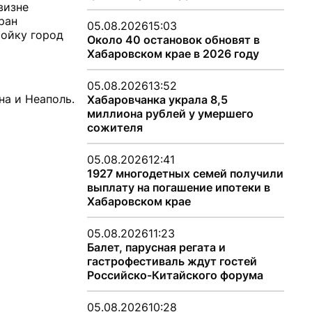
визне
ран
05.08.2026
15:03
ройку город
Около 40 остановок обновят в
Хабаровском крае в 2026 году
05.08.2026
13:52
на и Неаполь.
Хабаровчанка украла 8,5
миллиона рублей у умершего
сожителя
05.08.2026
12:41
1927 многодетных семей получили
выплату на погашение ипотеки в
Хабаровском крае
05.08.2026
11:23
Балет, парусная регата и
гастрофестиваль ждут гостей
Российско-Китайского форума
05.08.2026
10:28