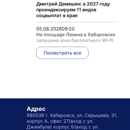
Дмитрий Демешин: в 2027 году
проиндексируем 11 видов
соцвыплат в крае
05.08.2026
09:20
На площади Ленина в Хабаровске
запущена зона бесплатного Wi-Fi
Посмотреть все
Адрес
680038 г. Хабаровск, ул. Серышева, 31,
корпус А, офис 27(вход с ул.
Джамбула) корпус Б(вход с ул.