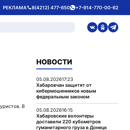
РЕКЛАМА
8(4212) 477-650
+7-914-770-00-62
Телефон
whatsApp
ссылка на стран
ссылка на 
ссылка
НОВОСТИ
05.08.2026
17:23
Хабаровчан защитят от
кибермошенников новым
федеральным законом
уристов. В
05.08.2026
16:15
Хабаровские волонтеры
доставили 220 кубометров
гуманитарного груза в Донецк