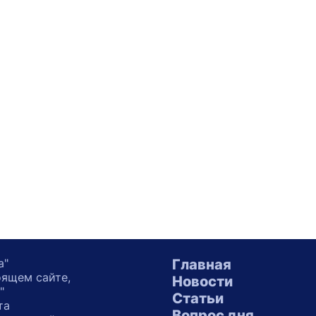
а"
Главная
оящем сайте,
Новости
"
Статьи
та
Вопрос дня