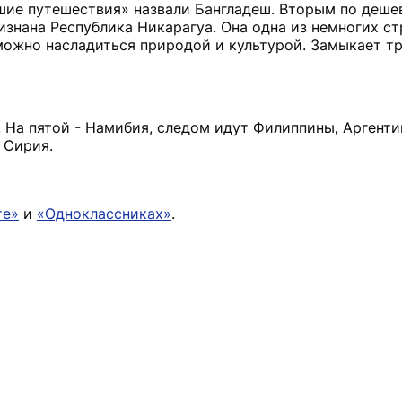
ие путешествия» назвали Бангладеш. Вторым по деше
знана Республика Никарагуа. Она одна из немногих ст
 можно насладиться природой и культурой. Замыкает т
 На пятой - Намибия, следом идут Филиппины, Аргенти
 Сирия.
те»
и
«Одноклассниках»
.