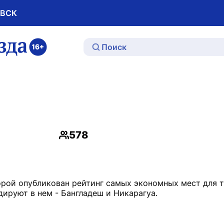
ОВСК
ю
578
Просмотры
орой опубликован рейтинг самых экономных мест для т
дируют в нем - Бангладеш и Никарагуа.