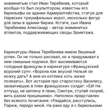
знаменитым стал Иван Теребенев, который
вообще-то был скульптором, известны его
барельефы на здании Адмиралтейства, статуи для
Нарвских триумфальных ворот, несколько фигур
для залы в здании биржи. Кстати, сын Ивана
Теребенева Александр - автор знаменитых
атлантов, поддерживающих своды Эрмитажа.
Карикатуры Ивана Теребенева имели бешеный
успех. Он не только рисовал, но и придумывал к
ним смешные подписи. Вот высмеиваются
голодные французы в карикатуре «Французский
вороний суп»: «Ворона как вкусна! Нельзя ли
ножку дать? А мне из котлика хоть жижи
полизать». Вот история про старостиху Василису,
захватившую в плен французских солдат: «Ей! Не
отпущу, не заплачу я пеню, Смотри, ступай скорей,
вить разом пришешеню». Наполеон представлен
без всякого почитания: «Раздайся, расступись,
Париж, передо мной. На раке еду я с бирюльками