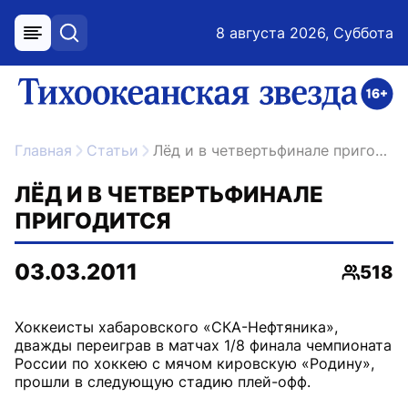
8 августа 2026, Суббота
меню
поиск
возрастное ограничение 16+
ссылка на главную
Главная
Статьи
Лёд и в четвертьфинале пригодится
ЛЁД И В ЧЕТВЕРТЬФИНАЛЕ
ПРИГОДИТСЯ
03.03.2011
518
Просмо
Хоккеисты хабаровского «СКА-Нефтяника»,
дважды переиграв в матчах 1/8 финала чемпионата
России по хоккею с мячом кировскую «Родину»,