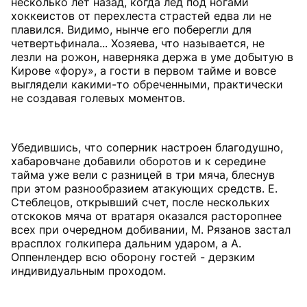
несколько лет назад, когда лед под ногами
хоккеистов от перехлеста страстей едва ли не
плавился. Видимо, нынче его поберегли для
четвертьфинала... Хозяева, что называется, не
лезли на рожон, наверняка держа в уме добытую в
Кирове «фору», а гости в первом тайме и вовсе
выглядели какими-то обреченными, практически
не создавая голевых моментов.
Убедившись, что соперник настроен благодушно,
хабаровчане добавили оборотов и к середине
тайма уже вели с разницей в три мяча, блеснув
при этом разнообразием атакующих средств. Е.
Стеблецов, открывший счет, после нескольких
отскоков мяча от вратаря оказался расторопнее
всех при очередном добивании, М. Рязанов застал
врас­плох голкипера дальним ударом, а А.
Оппенлендер всю оборону гостей - дерзким
индивидуальным проходом.