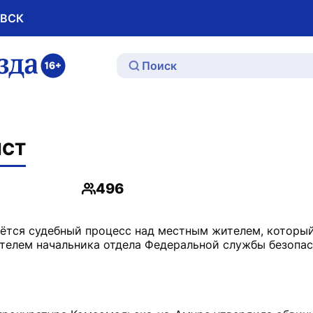
ОВСК
ю
ИСТ
496
Просмотры
ётся судебный процесс над местным жителем, которы
ителем начальника отдела Федеральной службы безопа