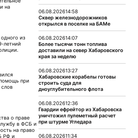
ительное
и на
06.08.2026
14:58
Сквер железнодорожников
открылся в поселке на БАМе
 одного из
06.08.2026
14:07
9-летний
Более тысячи тонн топлива
олиции.
доставили на север Хабаровского
края за неделю
06.08.2026
13:27
вился
Хабаровские корабелы готовы
 помощь при
строить суда для
 слов
дноуглубительного флота
06.08.2026
12:36
Гвардии ефрейтор из Хабаровска
уничтожил пулеметный расчет
тва о праве
при штурме Угледара
службу в ФСБ и
ость на право
06.08.2026
11:34
Б РФ и