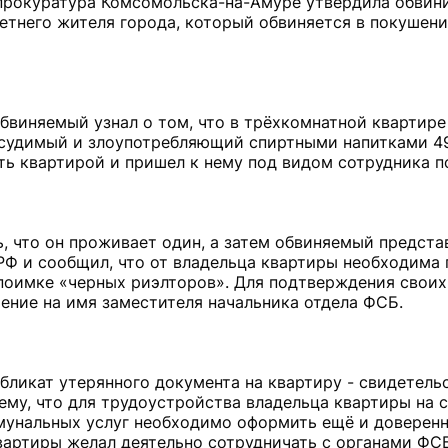
 прокуратура Комсомольска-на-Амуре утвердила обвин
етнего жителя города, который обвиняется в покушени
обвиняемый узнал о том, что в трёхкомнатной квартире
судимый и злоупотребляющий спиртными напитками 4
ь квартирой и пришел к нему под видом сотрудника п
, что он проживает один, а затем обвиняемый предста
Ф и сообщил, что от владельца квартиры необходима
оимке «черных риэлторов». Для подтверждения своих
ние на имя заместителя начальника отдела ФСБ.
ликат утерянного документа на квартиру - свидетельс
му, что для трудоустройства владельца квартиры на 
мунальных услуг необходимо оформить ещё и доверенн
артиры желал деятельно сотрудничать с органами ФС