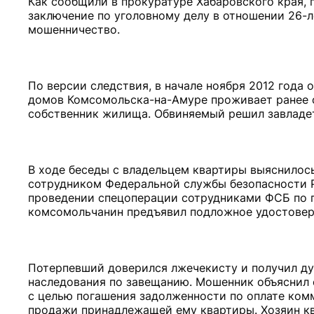
Как сообщили в прокуратуре Хабаровского края,
заключение по уголовному делу в отношении 26-л
мошенничество.
По версии следствия, в начале ноября 2012 года 
домов Комсомольска-на-Амуре проживает ранее 
собственник жилища. Обвиняемый решил завладет
В ходе беседы с владельцем квартиры выяснилось
сотрудником Федеральной службы безопасности Р
проведении спецоперации сотрудниками ФСБ по п
комсомольчанин предъявил подложное удостовере
Потерпевший доверился лжечекисту и получил дуб
наследования по завещанию. Мошенник объяснил е
с целью погашения задолженности по оплате ком
продажи принадлежащей ему квартиры. Хозяин кв