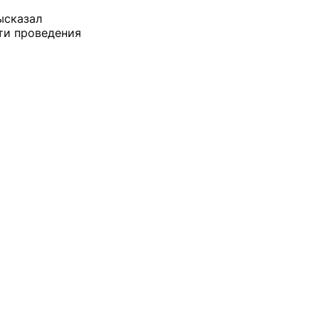
ысказал
ти проведения