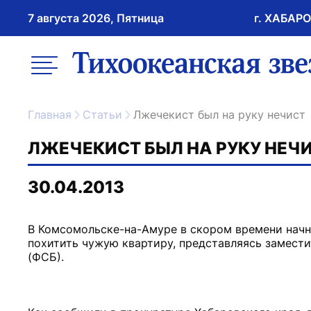
7 августа 2026, Пятница
г. ХАБАР
возрастное ограничение 16+
меню
ссылка на главну
Главная
Статьи
Лжечекист был на руку нечист
ЛЖЕЧЕКИСТ БЫЛ НА РУКУ НЕЧ
30.04.2013
В Комсомольске-на-Амуре в скором времени начн
похитить чужую квартиру, представляясь замест
(ФСБ).