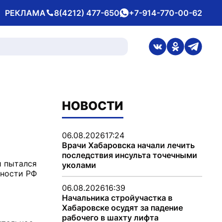
РЕКЛАМА
8(4212) 477-650
+7-914-770-00-62
Телефон
whatsApp
ссылка на стран
ссылка на 
ссылка
НОВОСТИ
06.08.2026
17:24
Врачи Хабаровска начали лечить
последствия инсульта точечными
й пытался
уколами
сности РФ
06.08.2026
16:39
Начальника стройучастка в
Хабаровске осудят за падение
рабочего в шахту лифта