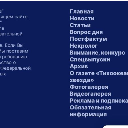
а"
Главная
оящем сайте,
Новости
"
Статьи
та
Вопрос дня
зательной
Постфактум
в. Если Вы
Некролог
 Мы поставим
Внимание, конкурс
 требованию.
Спецвыпуски
ьство о
Архив
 Федеральной
О газете «Тихоокеа
ных
звезда»
"
Фотогалерея
Видеогалерея
Реклама и подписк
Обязательная
информация