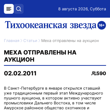
8 августа 2026, Суббота
меню
поиск
возрастное ограничение 16+
ссылка на главную
Главная
Статьи
Меха отправлены на аукцион
МЕХА ОТПРАВЛЕНЫ НА
АУКЦИОН
02.02.2011
590
Просмо
В Санкт-Петербурге в январе открылся ставший
уже традиционным первый этап Международного
пушного аукциона, в котором активно участвуют
промысловики Дальнего Востока, в том числе
Амурское районное общество охотников и