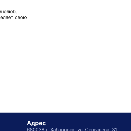
знелюб,
деляет свою
Адрес
680038 г. Хабаровск, ул. Серышева, 31,