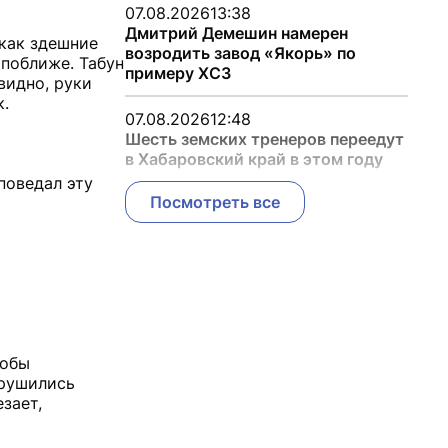
07.08.2026
13:38
Дмитрий Демешин намерен
как здешние
возродить завод «Якорь» по
 поближе. Табун
примеру ХСЗ
видно, руки
.
07.08.2026
12:48
Шесть земских тренеров переедут
в Хабаровский край в этом году
поведал эту
Посмотреть все
тобы
зрушились
зает,