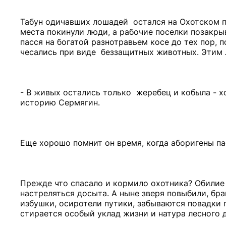
Табун одичавших лошадей остался на Охотском п
места покинули люди, а рабочие поселки позакры
пасся на богатой разнотравьем косе до тех пор, п
чесались при виде беззащитных животных. Этим 
- В живых остались только жеребец и кобыла - хо
историю Сермягин.
Еще хорошо помнит он время, когда аборигены па
Прежде что спасало и кормило охотника? Обилие з
настреляться досыта. А ныне зверя повыбили, бра
избушки, осиротели путики, забываются повадки 
стирается особый уклад жизни и натура лесного 