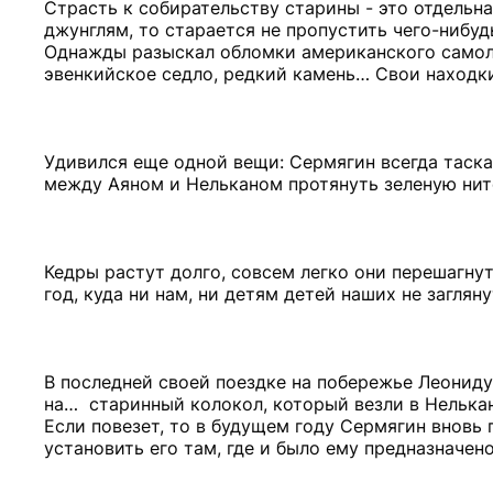
Страсть к собирательству старины - это отдельн
джунглям, то старается не пропустить чего-нибуд
Однажды разыскал обломки американского самоле
эвенкийское седло, редкий камень… Свои находки
Удивился еще одной вещи: Сермягин всегда таска
между Аяном и Нельканом протянуть зеленую нит
Кедры растут долго, совсем легко они перешагнут
год, куда ни нам, ни детям детей наших не загляну
В последней своей поездке на побережье Леониду 
на… старинный колокол, который везли в Нелькан 
Если повезет, то в будущем году Сермягин вновь 
установить его там, где и было ему предназначено