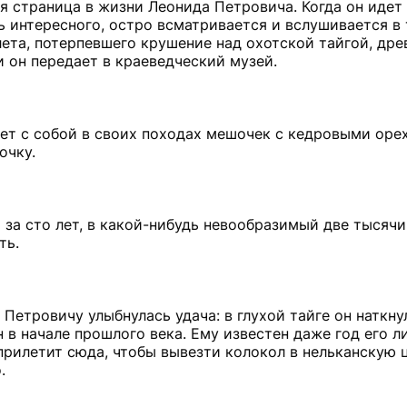
ая страница в жизни Леонида Петровича. Когда он идет
ь интересного, остро всматривается и вслушивается в 
та, потерпевшего крушение над охотской тайгой, дре
 он передает в краеведческий музей.
ет с собой в своих походах мешочек с кедровыми оре
очку.
 за сто лет, в какой-нибудь невообразимый две тысяч
ть.
Петровичу улыбнулась удача: в глухой тайге он наткну
в начале прошлого века. Ему известен даже год его ли
прилетит сюда, чтобы вывезти колокол в нельканскую 
.