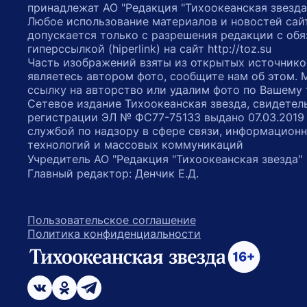
принадлежат АО "Редакция "Тихоокеанская звезда
Любое использование материалов и новостей сай
допускается только с разрешения редакции с обя
гиперссылкой (hiperlink) на сайт http://toz.su
Часть изображений взяты из открытых источнико
являетесь автором фото, сообщите нам об этом.
ссылку на авторство или удалим фото по Вашему
Сетевое издание Тихоокеанская звезда, свидетел
регистрации ЭЛ № ФС77-75133 выдано 07.03.2019
службой по надзору в сфере связи, информацион
технологий и массовых коммуникаций
Учредитель АО "Редакция "Тихоокеанская звезда
Главный редактор: Денчик Е.Д.
Пользовательское соглашение
Политика конфиденциальности
возрастное ограничение 16+
ссылка на главную
ссылка на страницу в Вконтакте
ссылка на страницу в Одноклассниках
ссылка на канал в Телеграмм