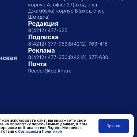
корпус А, офис 27(вход с ул.
Джамбула) корпус Б(вход с ул.
Шмидта)
Редакция
8(4212) 477-625
Подписка
8(4212) 377-053;
8(4212) 763-416
Реклама
нская
8(4212) 477-650;
8(4212) 377-630
Почта
Reader@toz.khv.ru
а
жая использовать сайт, вы выражаете свое
ие на обработку персональных данных, в том
Принять
сервисом веб-аналитики Яндекс.Метрика в
Разработано в
RASA
тствии с
Согласием
и
Политикой