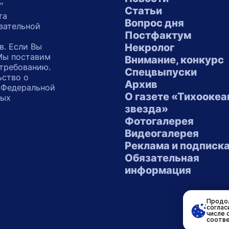
"
Статьи
та
Вопрос дня
зательной
Постфактум
в. Если Вы
Некролог
 Мы поставим
Внимание, конкурс
 требованию.
Спецвыпуски
ьство о
Архив
 Федеральной
О газете «Тихоокеа
ных
звезда»
"
Фотогалерея
Видеогалерея
Реклама и подписк
Обязательная
информация
Продол
соглас
числе 
соотве