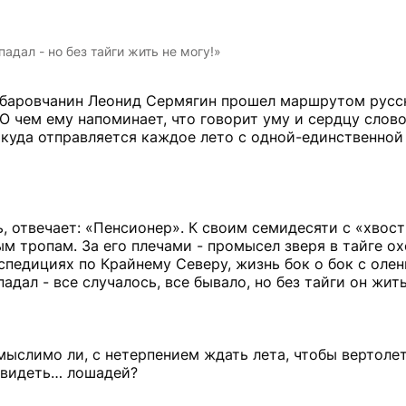
падал - но без тайги жить не могу!»
абаровчанин Леонид Сермягин прошел маршрутом русс
О чем ему напоминает, что говорит уму и сердцу слов
 куда отправляется каждое лето с одной-единственной
ь, отвечает: «Пенсионер». К своим семидесяти с «хвос
м тропам. За его плечами - промысел зверя в тайге о
спедициях по Крайнему Северу, жизнь бок о бок с оле
падал - все случалось, все бывало, но без тайги он жит
мыслимо ли, с нетерпением ждать лета, чтобы вертолет
увидеть… лошадей?