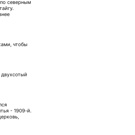
 по северным
тайгу.
внее
хами, чтобы
и двухсотый
лся
тья - 1909-й.
церковь,