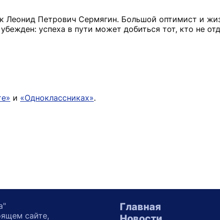
к Леонид Петрович Сермягин. Большой оптимист и жи
бежден: успеха в пути может добиться тот, кто не от
те»
и
«Одноклассниках»
.
а"
Главная
оящем сайте,
Новости