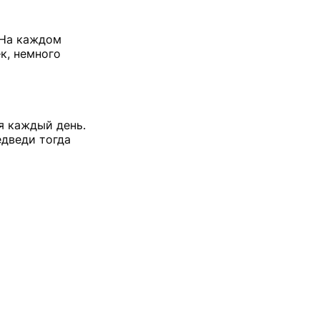
. На каждом
к, немного
я каждый день.
едведи тогда