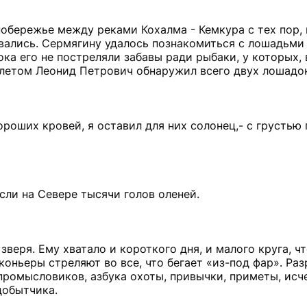
обережье между реками Кохалма - Кемкура с тех пор, 
вались. Сермягину удалось познакомиться с лошадьми
ока его не постреляли забавы ради рыбаки, у которых, 
летом Леонид Петрович обнаружил всего двух лошадок
роших кровей, я оставил для них солонец,- с грустью 
сли на Севере тысячи голов оленей.
веря. Ему хватало и короткого дня, и малого круга, ч
коньеры стреляют во все, что бегает «из-под фар». Ра
промысловиков, азбука охоты, привычки, приметы, исче
добытчика.