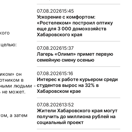
07.08.2026
15:45
Ускорение с комфортом:
«Ростелеком» построил оптику
еще для 3 000 домохозяйств
кого
Хабаровского края
о
 целью:
07.08.2026
15:37
Лагерь «Олимп» примет первую
семейную смену осенью
07.08.2026
15:16
тиком» он
Интерес к работе курьером среди
хотником в
студентов вырос на 32% в
нными людьми -
Хабаровском крае
ь не может.
07.08.2026
13:52
Жители Хабаровского края могут
ом, а затем
получить до миллиона рублей на
социальный проект