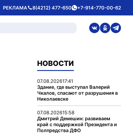
РЕКЛАМА
8(4212) 477-650
+7-914-770-00-62
Телефон
whatsApp
ссылка на стран
ссылка на 
ссылка
НОВОСТИ
07.08.2026
17:41
Здание, где выступал Валерий
Чкалов, спасают от разрушения в
Николаевске
07.08.2026
15:58
Дмитрий Демешин: развиваем
край с поддержкой Президента и
Полпредства ДФО