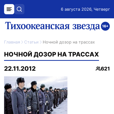
6 августа 2026, Четверг
меню
поиск
возрастное ограничение 16+
ссылка на главную
Главная
Статьи
Ночной дозор на трассах
НОЧНОЙ ДОЗОР НА ТРАССАХ
22.11.2012
621
Просмо