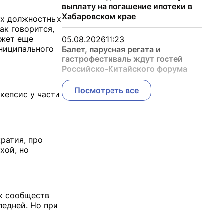
выплату на погашение ипотеки в
Хабаровском крае
оих должностных
ак говорится,
ожет еще
05.08.2026
11:23
униципального
Балет, парусная регата и
гастрофестиваль ждут гостей
Российско-Китайского форума
Посмотреть все
кепсис у части
ратия, про
хой, но
их сообществ
ледней. Но при