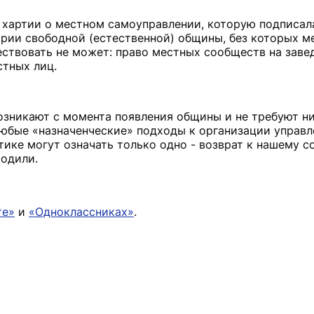
 хартии о местном самоуправлении, которую подписала
рии свободной (естественной) общины, без которых м
ствовать не может: право местных сообществ на заве
тных лиц.
возникают с момента появления общины и не требуют н
любые «назначенческие» подходы к организации управл
ике могут означать только одно - возврат к нашему с
одили.
те»
и
«Одноклассниках»
.