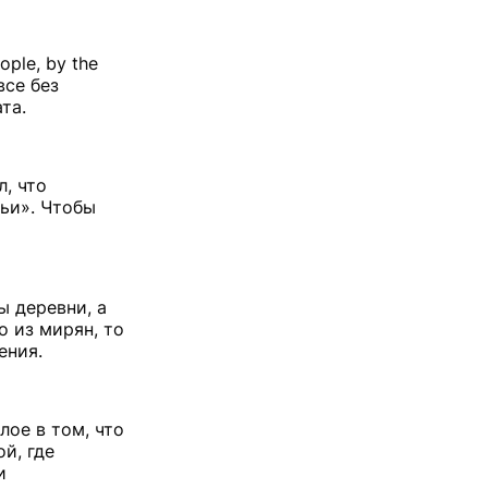
ple, by the
все без
та.
, что
ьи». Чтобы
ы деревни, а
 из мирян, то
ения.
ое в том, что
й, где
и