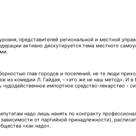
уровня, представителей региональной и местной упра
едерации активно дискутируется тема местного самоу
ми.
борностью глав городов и поселений, не те люди прихо
ж из комедии Л. Гайдая, - «это же не наш метод». И в
ь чудодейственное импортное средство-лекарство - си
епутатам надо лишь нанять по контракту профессиона
 зависимости от партийной принадлежности), расписат
общества «как надо».