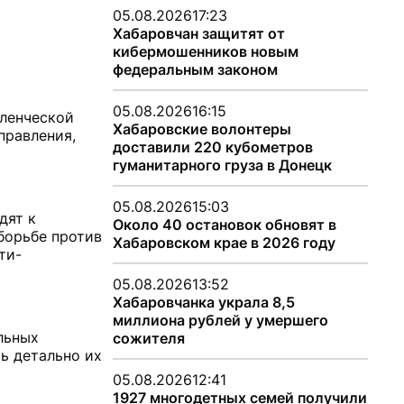
05.08.2026
17:23
Хабаровчан защитят от
кибермошенников новым
федеральным законом
05.08.2026
16:15
вленческой
Хабаровские волонтеры
правления,
доставили 220 кубометров
гуманитарного груза в Донецк
05.08.2026
15:03
дят к
Около 40 остановок обновят в
 борьбе против
Хабаровском крае в 2026 году
ти-
05.08.2026
13:52
Хабаровчанка украла 8,5
миллиона рублей у умершего
льных
сожителя
ь детально их
05.08.2026
12:41
1927 многодетных семей получили