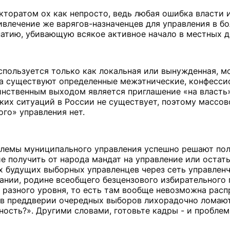
торатом ох как непросто, ведь любая ошибка власти 
ивлечение же варягов-назначенцев для управления в б
патию, убивающую всякое активное начало в местных д
пользуется только как локальная или вынужденная, м
да существуют определенные межэтнические, конфесси
инственным выходом является приглашение «на власть
ких ситуаций в России не существует, поэтому массов
го» управления нет.
облемы муниципального управления успешно решают по
 получить от народа мандат на управление или остать
х будущих выборных управленцев через сеть управленч
ании, родине всеобщего безцензового избирательного 
 разного уровня, то есть там вообще невозможна рас
и в преддверии очередных выборов лихорадочно ломают
ость?». Другими словами, готовьте кадры - и проблемы