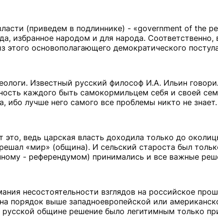
асти (приведем в подлиннике) - «government of the peo
рода, избранное народом и для народа. Соответственно, 
з этого основополагающего демократического постула
еологи. Известный русский философ И.А. Ильин говорил
жность каждого быть самокормильцем себя и своей сем
а, ибо лучше него самого все проблемы никто не знает.
 это, ведь царская власть доходила только до околиц
ешал «мир» (община). И сельский староста был только
нному - референдумом) принимались и все важные реш
ания несостоятельности взглядов на российское прошл
и на порядок выше западноевропейской или американско
 в русской общине решение было легитимным только пр