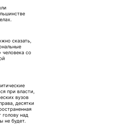
или
ольшинстве
елах.
ожно сказать,
ональные
» человека со
ой
литические
ся при власти,
еских вузов
права, десятки
пространенная
 голову над
 не будет.