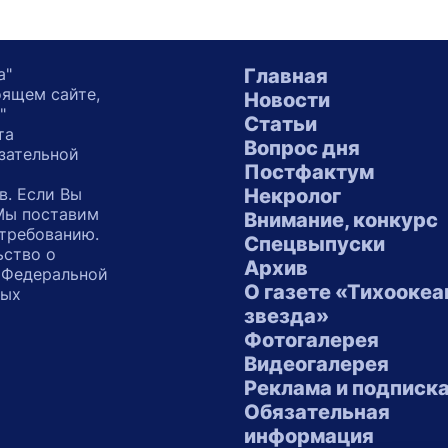
а"
Главная
оящем сайте,
Новости
"
Статьи
та
Вопрос дня
зательной
Постфактум
в. Если Вы
Некролог
 Мы поставим
Внимание, конкурс
 требованию.
Спецвыпуски
ьство о
Архив
 Федеральной
О газете «Тихоокеа
ных
звезда»
"
Фотогалерея
Видеогалерея
Реклама и подписк
Обязательная
информация