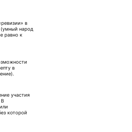
«ревизии» в
 (умный народ
е равно к
возможности
епту в
ение).
ение участия
 В
 или
без которой