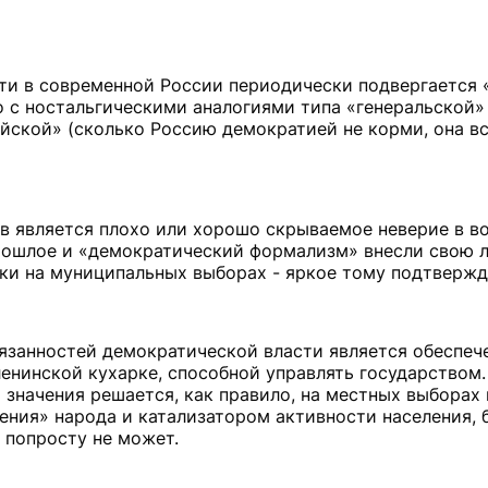
ти в современной России периодически подвергается 
но с ностальгическими аналогиями типа «генеральской»
яйской» (сколько Россию демократией не корми, она вс
ов является плохо или хорошо скрываемое неверие в 
прошлое и «демократический формализм» внесли свою л
и на муниципальных выборах - яркое тому подтвержд
бязанностей демократической власти является обеспеч
ленинской кухарке, способной управлять государством.
значения решается, как правило, на местных выборах
ния» народа и катализатором активности населения, 
 попросту не может.