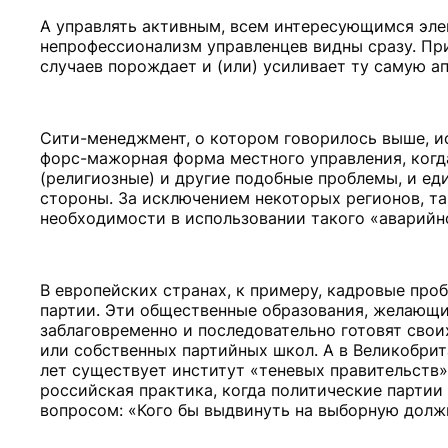
А управлять активным, всем интересующимся элек
непрофессионализм управленцев видны сразу. Пр
случаев порождает и (или) усиливает ту самую а
Сити-менеджмент, о котором говорилось выше, ис
форс-мажорная форма местного управления, ког
(религиозные) и другие подобные проблемы, и ед
стороны. За исключением некоторых регионов, та
необходимости в использовании такого «аварийно
В европейских странах, к примеру, кадровые пр
партии. Эти общественные образования, желающие
заблаговременно и последовательно готовят свои
или собственных партийных школ. А в Великобрит
лет существует институт «теневых правительств»
российская практика, когда политические парти
вопросом: «Кого бы выдвинуть на выборную должн