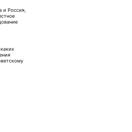
 и Россия,
естное
дование
икаких
ения
оветскому