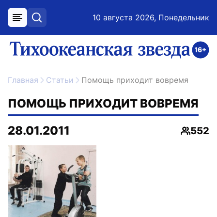
10 августа 2026, Понедельник
меню
поиск
возрастное ограничение 16+
ссылка на главную
Главная
Статьи
Помощь приходит вовремя
ПОМОЩЬ ПРИХОДИТ ВОВРЕМЯ
28.01.2011
552
Просмо