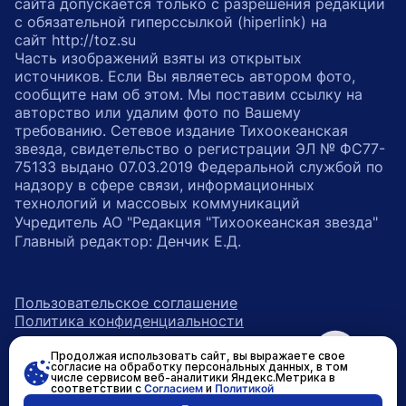
сайта допускается только с разрешения редакции
с обязательной гиперссылкой (hiperlink) на
сайт http://toz.su
Часть изображений взяты из открытых
источников. Если Вы являетесь автором фото,
сообщите нам об этом. Мы поставим ссылку на
авторство или удалим фото по Вашему
требованию. Сетевое издание Тихоокеанская
звезда, свидетельство о регистрации ЭЛ № ФС77-
75133 выдано 07.03.2019 Федеральной службой по
надзору в сфере связи, информационных
технологий и массовых коммуникаций
Учредитель АО "Редакция "Тихоокеанская звезда"
Главный редактор: Денчик Е.Д.
Пользовательское соглашение
Политика конфиденциальности
Продолжая использовать сайт, вы выражаете свое
возрастное ограничение 16+
ссылка на главную
согласие на обработку персональных данных, в том
числе сервисом веб-аналитики Яндекс.Метрика в
соответствии с
Согласием
и
Политикой
ссылка на страницу в Вконтакте
ссылка на страницу в Одно
ссылка на канал в Тел