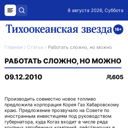
8 августа 2026, Суббота
меню
поиск
возрастное ограничение 16+
ссылка на главную
Главная
Статьи
Работать сложно, но можно
РАБОТАТЬ СЛОЖНО, НО МОЖНО
09.12.2010
605
Просмо
Производить совместно новое топливо
предложила корпорация Корея Газ Хабаровскому
краю. Предложение прозвучало на Совете по
иностранным инвестициям под руководством
губернатора, куда Когаз входит в числе ряда
крупных зарубежных компаний, действующих в