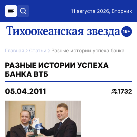
11 августа 2026, Вторник
меню
поиск
возрастное ограничение 16+
ссылка на главную
Главная
Статьи
Разные истории успеха банка ВТБ
РАЗНЫЕ ИСТОРИИ УСПЕХА
БАНКА ВТБ
05.04.2011
1732
Просмот