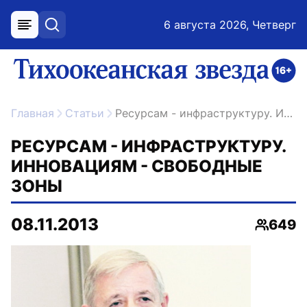
6 августа 2026, Четверг
меню
поиск
возрастное ограничение 16+
ссылка на главную
Главная
Статьи
Ресурсам - инфраструктуру. Инновациям - свободные зоны
РЕСУРСАМ - ИНФРАСТРУКТУРУ.
ИННОВАЦИЯМ - СВОБОДНЫЕ
ЗОНЫ
08.11.2013
649
Просмо