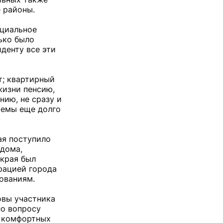
е районы.
оциальное
лько было
денту все эти
ет; квартирный
жизни пенсию,
нию, не сразу и
 темы еще долго
ая поступило
 дома,
 края был
рацией города
ованиям.
овы участника
по вопросу
е комфортных