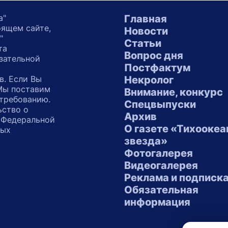
а"
Главная
оящем сайте,
Новости
"
Статьи
та
Вопрос дня
зательной
Постфактум
в. Если Вы
Некролог
 Мы поставим
Внимание, конкурс
 требованию.
Спецвыпуски
ьство о
Архив
 Федеральной
О газете «Тихоокеа
ных
звезда»
"
Фотогалерея
Видеогалерея
Реклама и подписк
Обязательная
информация