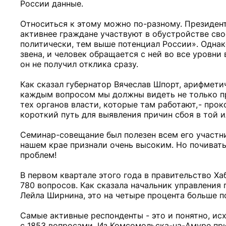
России данные.
Относиться к этому можно по-разному. Президен
активнее граждане участвуют в обустройстве сво
политически, тем выше потенциал России». Однак
звена, и человек обращается с ней во все уровни 
он не получил отклика сразу.
Как сказал губернатор Вячеслав Шпорт, арифмети
каждым вопросом мы должны видеть не только пр
тех органов власти, которые там работают, - про
короткий путь для выявления причин сбоя в той и
Семинар-совещание был полезен всем его участни
нашем крае признали очень высоким. Но почивать
проблем!
В первом квартале этого года в правительство Х
780 вопросов. Как сказала начальник управления
Лейла Ширнина, это на четыре процента больше 
Самые активные респонденты - это и понятно, исх
с 1853 вопросами. Из Комсомольска-на-Амуре пр