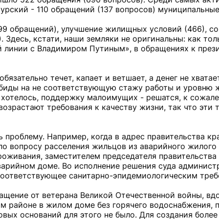
мурский - 110 обращений (137 вопросов) муниципальны
9 обращений), улучшение жилищных условий (466), с
. Здесь, кстати, наши земляки не оригинальны: как то
й линии с Владимиром Путиным», в обращениях к прези
обязательно течет, капает и ветшает, а денег не хвата
обиды на не соответствующую стажу работы и уровню 
 хотелось, поддержку малоимущих - решатся, к сожале
 возрастают требования к качеству жизни, так что эти
ь проблему. Например, когда в адрес правительства кр
по вопросу расселения жильцов из аварийного жилого
роживания, заместителем председателя правительства
арийном доме. Во исполнение решения суда админист
 соответствующее санитарно-эпидемиологическим треб
ращение от ветерана Великой Отечественной войны, вд
ком районе в жилом доме без горячего водоснабжения, 
овых оснований для этого не было. Для создания боле