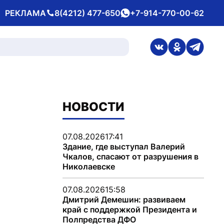
РЕКЛАМА
8(4212) 477-650
+7-914-770-00-62
Телефон
whatsApp
ссылка на стран
ссылка на 
ссылка
НОВОСТИ
07.08.2026
17:41
Здание, где выступал Валерий
Чкалов, спасают от разрушения в
Николаевске
07.08.2026
15:58
Дмитрий Демешин: развиваем
край с поддержкой Президента и
Полпредства ДФО