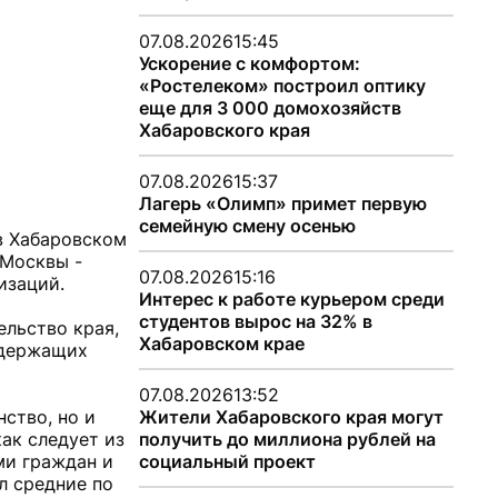
07.08.2026
15:45
Ускорение с комфортом:
«Ростелеком» построил оптику
еще для 3 000 домохозяйств
Хабаровского края
07.08.2026
15:37
Лагерь «Олимп» примет первую
семейную смену осенью
в Хабаровском
 Москвы -
07.08.2026
15:16
изаций.
Интерес к работе курьером среди
студентов вырос на 32% в
ельство края,
Хабаровском крае
одержащих
07.08.2026
13:52
ство, но и
Жители Хабаровского края могут
ак следует из
получить до миллиона рублей на
ми граждан и
социальный проект
л средние по