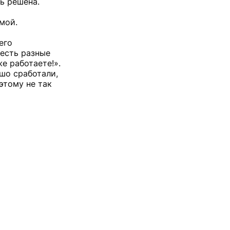
ь решена.
мой.
его
есть разные
же работаете!».
шо сработали,
этому не так