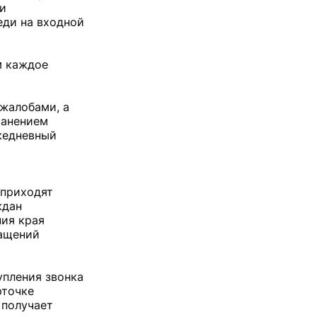
ри
еди на входной
м каждое
 жалобами, а
ранением
ежедневный
 приходят
ждан
ния края
ращений
упления звонка
рточке
 получает