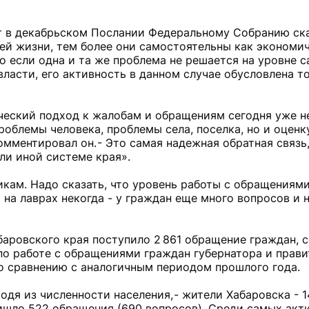
т в декабрьском Послании Федеральному Собранию ска
ей жизни, тем более они самостоятельны как экономич
о если одна и та же проблема не решается на уровне с
власти, его активность в данном случае обусловлена то
ческий подход к жалобам и обращениям сегодня уже не
облемы человека, проблемы села, поселка, но и оценк
комментировал он. - Это самая надежная обратная связь
ли иной системе края».
кам. Надо сказать, что уровень работы с обращениями
 на лаврах некогда - у граждан еще много вопросов и
абаровского края поступило 2 861 обращение граждан,
 по работе с обращениями граждан губернатора и прави
по сравнению с аналогичным периодом прошлого года.
одя из численности населения, - жители Хабаровска -
ишло 522 обращения (690 вопросов). Среди самых акт