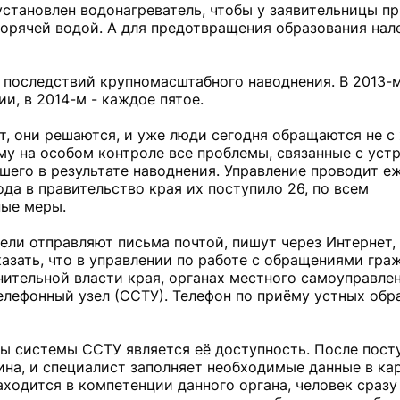
установлен водонагреватель, чтобы у заявительницы п
орячей водой. А для предотвращения образования нал
я последствий крупномасштабного наводнения. В 2013-
и, в 2014-м - каждое пятое.
т, они решаются, и уже люди сегодня обращаются не с
му на особом контроле все проблемы, связанные с уст
шего в результате наводнения. Управление проводит 
ода в правительство края их поступило 26, по всем
ые меры.
ли отправляют письма почтой, пишут через Интернет,
казать, что в управлении по работе с обращениями гра
нительной власти края, органах местного самоуправле
елефонный узел (ССТУ). Телефон по приёму устных об
ы системы ССТУ является её доступность. После пост
на, и специалист заполняет необходимые данные в ка
ходится в компетенции данного органа, человек сразу