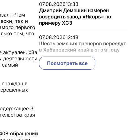
07.08.2026
13:38
Дмитрий Демешин намерен
зал: «Чем
возродить завод «Якорь» по
ески, так и
примеру ХСЗ
амого первого
лько тем, что
07.08.2026
12:48
Шесть земских тренеров переедут
в Хабаровский край в этом году
 актуален. «За
у деятельности
Посмотреть все
, самый
 граждан в
 нерешенных
 содержащее 3
тельства края
 1408 обращений
ивных также