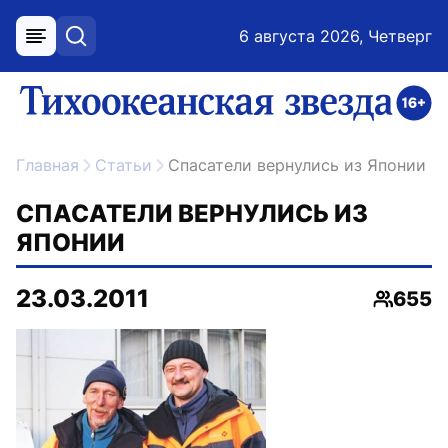
6 августа 2026, Четверг
меню
поиск
возрастное ограничение 16+
ссылка на главную
Главная
Статьи
Спасатели вернулись из Японии
СПАСАТЕЛИ ВЕРНУЛИСЬ ИЗ
ЯПОНИИ
23.03.2011
655
Просмо