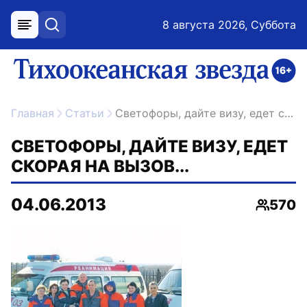
8 августа 2026, Суббота
меню
поиск
возрастное ограничение 16+
ссылка на главную
Главная
Статьи
Светофоры, дайте визу, едет скорая на вызов...
СВЕТОФОРЫ, ДАЙТЕ ВИЗУ, ЕДЕТ
СКОРАЯ НА ВЫЗОВ...
04.06.2013
570
Просмо