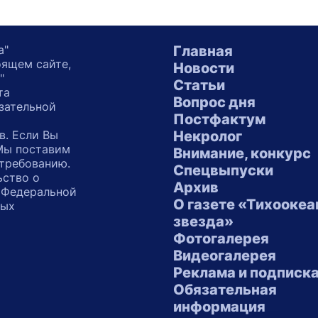
а"
Главная
оящем сайте,
Новости
"
Статьи
та
Вопрос дня
зательной
Постфактум
в. Если Вы
Некролог
 Мы поставим
Внимание, конкурс
 требованию.
Спецвыпуски
ьство о
Архив
 Федеральной
О газете «Тихоокеа
ных
звезда»
"
Фотогалерея
Видеогалерея
Реклама и подписк
Обязательная
информация