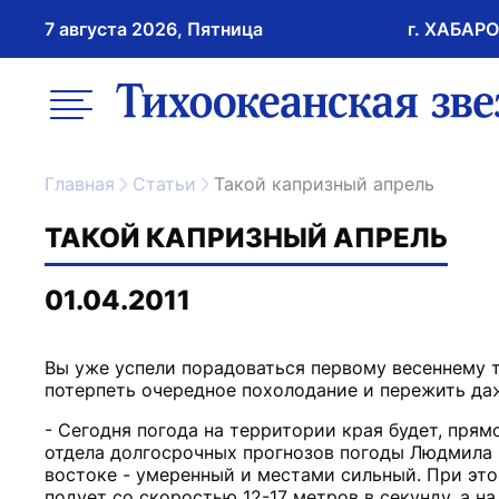
7 августа 2026, Пятница
г. ХАБАР
возрастное ограничение 16+
меню
ссылка на главну
Главная
Статьи
Такой капризный апрель
ТАКОЙ КАПРИЗНЫЙ АПРЕЛЬ
01.04.2011
Вы уже успели порадоваться первому весеннему т
- Сегодня погода на территории края будет, пря
отдела долгосрочных прогнозов погоды Людмила И
востоке - умеренный и местами сильный. При это
подует со скоростью 12-17 метров в секунду, а н