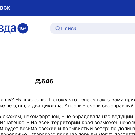
ОВСК
ю
646
Просмотры
еплу? Ну и хорошо. Потому что теперь нам с вами при
мо скажем, некомфортной, - не обрадовала нас ведущий
гнатенко. - На всей территории края возможен неболь
м будет весьма свежий и порывистый ветер: по долина
а побережье Татарского пролива порывы могут достига