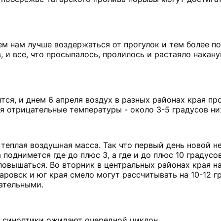
сем нам лучше воздержаться от прогулок и тем более п
, и все, что просыпалось, пролилось и растаяло накану
тся, и днем 6 апреля воздух в разных районах края про
ся отрицательные температуры - около 3-5 градусов ни
 теплая воздушная масса. Так что первый день новой н
поднимется где до плюс 3, а где и до плюс 10 градусов
 повышаться. Во вторник в центральных районах края 
аровск и юг края смело могут рассчитывать на 10-12 г
ательными.
ля синоптики ожидают очередной циклон.