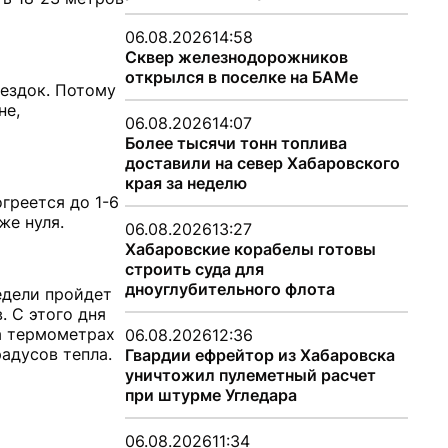
06.08.2026
14:58
Сквер железнодорожников
открылся в поселке на БАМе
оездок. Потому
не,
06.08.2026
14:07
Более тысячи тонн топлива
доставили на север Хабаровского
края за неделю
греется до 1-6
же нуля.
06.08.2026
13:27
Хабаровские корабелы готовы
строить суда для
дноуглубительного флота
едели пройдет
. С этого дня
на термометрах
06.08.2026
12:36
радусов тепла.
Гвардии ефрейтор из Хабаровска
уничтожил пулеметный расчет
при штурме Угледара
06.08.2026
11:34