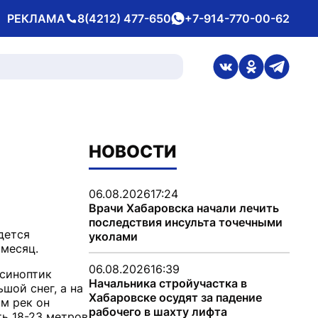
РЕКЛАМА
8(4212) 477-650
+7-914-770-00-62
Телефон
whatsApp
ссылка на стран
ссылка на 
ссылка
НОВОСТИ
06.08.2026
17:24
Врачи Хабаровска начали лечить
последствия инсульта точечными
дется
уколами
06.08.2026
16:39
 синоптик
Начальника стройучастка в
шой снег, а на
Хабаровске осудят за падение
м рек он
рабочего в шахту лифта
ть 18-23 метров