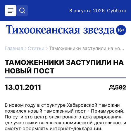
8 августа 2026, Суббота
меню
поиск
возрастное ограничение 16+
ссылка на главную
Главная
Статьи
Таможенники заступили на новый пост
ТАМОЖЕННИКИ ЗАСТУПИЛИ НА
НОВЫЙ ПОСТ
13.01.2011
592
Просмо
В новом году в структуре Хабаровской таможни
появился новый таможенный пост - Приамурский.
По сути это центр электронного декларирования,
где участники внешне­экономической деятельности