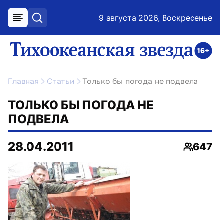
9 августа 2026, Воскресенье
меню
поиск
возрастное ограничение 16+
ссылка на главную
Главная
Статьи
Только бы погода не подвела
ТОЛЬКО БЫ ПОГОДА НЕ
ПОДВЕЛА
28.04.2011
647
Просмо