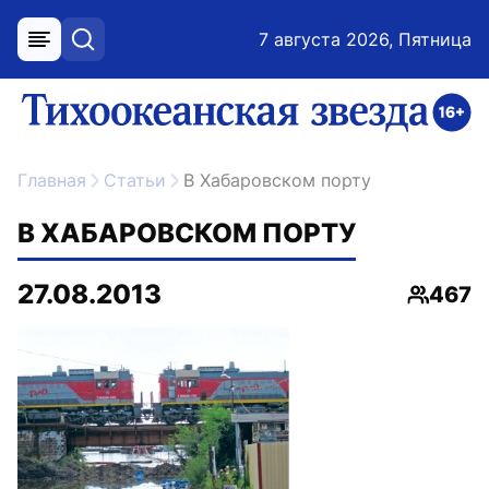
7 августа 2026, Пятница
меню
поиск
возрастное ограничение 16+
ссылка на главную
Главная
Статьи
В Хабаровском порту
В ХАБАРОВСКОМ ПОРТУ
27.08.2013
467
Просмо