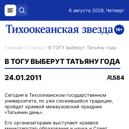
6 августа 2026, Четверг
меню
поиск
возрастное ограничение 16+
ссылка на главную
Главная
Статьи
В ТОГУ выберут Татьяну года
В ТОГУ ВЫБЕРУТ ТАТЬЯНУ ГОДА
24.01.2011
584
Просмо
Сегодня в Тихоокеанском государственном
университете, по уже сложившейся традиции,
пройдет краевой межвузовский праздник
Его организаторами выступают краевое
министерство образования и науки и Совет