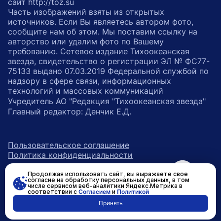
сайт http://toz.su
Часть изображений взяты из открытых
источников. Если Вы являетесь автором фото,
сообщите нам об этом. Мы поставим ссылку на
авторство или удалим фото по Вашему
требованию. Сетевое издание Тихоокеанская
звезда, свидетельство о регистрации ЭЛ № ФС77-
75133 выдано 07.03.2019 Федеральной службой по
надзору в сфере связи, информационных
технологий и массовых коммуникаций
Учредитель АО "Редакция "Тихоокеанская звезда"
Главный редактор: Денчик Е.Д.
Пользовательское соглашение
Политика конфиденциальности
Продолжая использовать сайт, вы выражаете свое
возрастное ограничение 16+
ссылка на главную
согласие на обработку персональных данных, в том
числе сервисом веб-аналитики Яндекс.Метрика в
соответствии с
Согласием
и
Политикой
ссылка на страницу в Вконтакте
ссылка на страницу в Одно
ссылка на канал в Тел
Принять
Разработано в
RASA