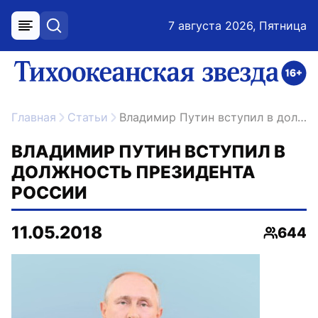
7 августа 2026, Пятница
меню
поиск
возрастное ограничение 16+
ссылка на главную
Главная
Статьи
Владимир Путин вступил в должность Президента России
ВЛАДИМИР ПУТИН ВСТУПИЛ В
ДОЛЖНОСТЬ ПРЕЗИДЕНТА
РОССИИ
11.05.2018
644
Просмо