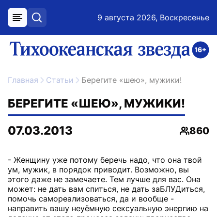
9 августа 2026, Воскресенье
меню
поиск
возрастное ограничение 16+
ссылка на главную
Главная
Статьи
Берегите «шею», мужики!
БЕРЕГИТЕ «ШЕЮ», МУЖИКИ!
07.03.2013
860
Просмо
- Женщину уже потому беречь надо, что она твой
ум, мужик, в порядок приводит. Возможно, вы
этого даже не замечаете. Тем лучше для вас. Она
может: не дать вам спиться, не дать заБЛУДиться,
помочь самореализоваться, да и вообще -
направить вашу неуёмную сексуальную энергию на