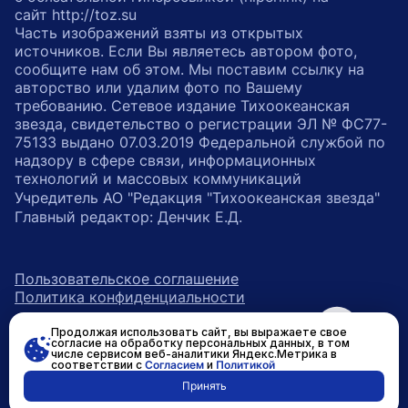
сайт http://toz.su
Часть изображений взяты из открытых
источников. Если Вы являетесь автором фото,
сообщите нам об этом. Мы поставим ссылку на
авторство или удалим фото по Вашему
требованию. Сетевое издание Тихоокеанская
звезда, свидетельство о регистрации ЭЛ № ФС77-
75133 выдано 07.03.2019 Федеральной службой по
надзору в сфере связи, информационных
технологий и массовых коммуникаций
Учредитель АО "Редакция "Тихоокеанская звезда"
Главный редактор: Денчик Е.Д.
Пользовательское соглашение
Политика конфиденциальности
Продолжая использовать сайт, вы выражаете свое
возрастное ограничение 16+
ссылка на главную
согласие на обработку персональных данных, в том
числе сервисом веб-аналитики Яндекс.Метрика в
соответствии с
Согласием
и
Политикой
ссылка на страницу в Вконтакте
ссылка на страницу в Одно
ссылка на канал в Тел
Принять
Разработано в
RASA