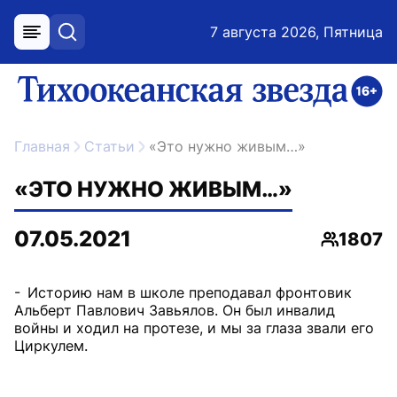
7 августа 2026, Пятница
меню
поиск
возрастное ограничение 16+
ссылка на главную
Главная
Статьи
«Это нужно живым…»
«ЭТО НУЖНО ЖИВЫМ…»
07.05.2021
1807
Просмот
- Историю нам в школе преподавал фронтовик
Альберт Павлович Завьялов. Он был инвалид
войны и ходил на протезе, и мы за глаза звали его
Циркулем.