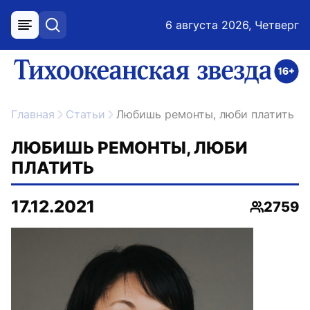
6 августа 2026, Четверг
меню
поиск
возрастное ограничение 16+
ссылка на главную
Главная
Статьи
Любишь ремонты, люби платить
ЛЮБИШЬ РЕМОНТЫ, ЛЮБИ
ПЛАТИТЬ
17.12.2021
2759
Просмот