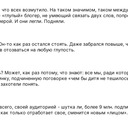
, что всех возмутило. На таком значимом, таком межд
 «глупый» блогер, не умеющий связать двух слов, поп
ерой. И они легли. Подняли.
 Он-то как раз остался стоять. Даже забрался повыше, 
в отозваться на любую глупость.
? Может, как раз потому, что знают: все мы, ради кото
нку, подчиненную поговорке «чем бы дитя не тешилос
 захотели понять.
сего, своей аудиторией - шутка ли, более 9 млн. подп
как только отработает свое, сменится новым «лицом»