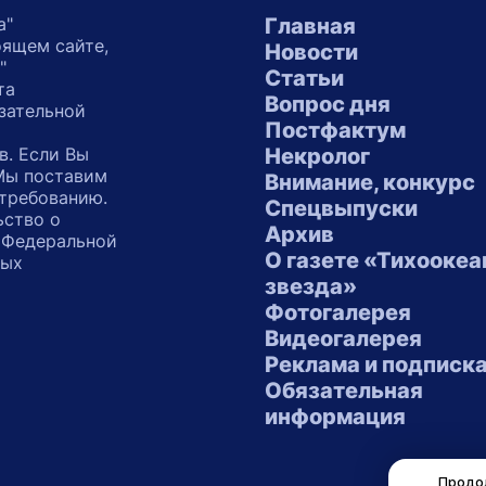
а"
Главная
оящем сайте,
Новости
"
Статьи
та
Вопрос дня
зательной
Постфактум
в. Если Вы
Некролог
 Мы поставим
Внимание, конкурс
 требованию.
Спецвыпуски
ьство о
Архив
 Федеральной
О газете «Тихоокеа
ных
звезда»
"
Фотогалерея
Видеогалерея
Реклама и подписк
Обязательная
информация
Продол