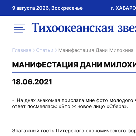
9 августа 2026, Воскресенье
г. ХАБАР
возрастное ограничение 16+
меню
ссылка на главну
Главная
Статьи
Манифестация Дани Милохина
МАНИФЕСТАЦИЯ ДАНИ МИЛОХ
18.06.2021
- На днях знакомая прислала мне фото молодого 
ответ посмеялась: «Это ж новое лицо «Сбера».
Эпатажный гость Питерского экономического фор