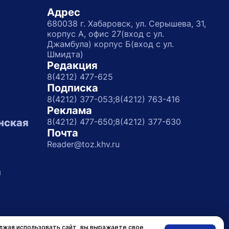
Адрес
680038 г. Хабаровск, ул. Серышева, 31,
корпус А, офис 27(вход с ул.
Джамбула) корпус Б(вход с ул.
Шмидта)
Редакция
8(4212) 477-625
Подписка
8(4212) 377-053;
8(4212) 763-416
Реклама
нская
8(4212) 477-650;
8(4212) 377-630
Почта
Reader@toz.khv.ru
а
жая использовать сайт, вы выражаете свое