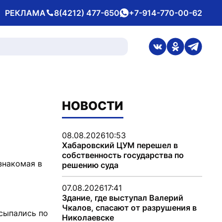
РЕКЛАМА
8(4212) 477-650
+7-914-770-00-62
Телефон
whatsApp
ссылка на стран
ссылка на 
ссылка
НОВОСТИ
08.08.2026
10:53
Хабаровский ЦУМ перешел в
собственность государства по
знакомая в
решению суда
07.08.2026
17:41
Здание, где выступал Валерий
Чкалов, спасают от разрушения в
сыпались по
Николаевске