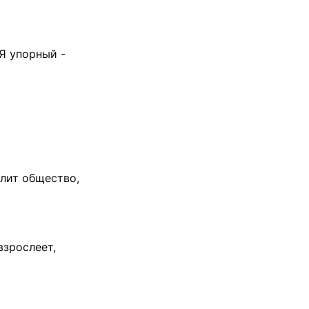
 Я упорный -
злит общество,
взрослеет,