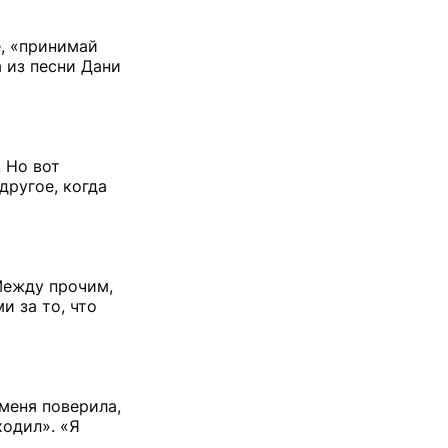
е, «принимай
а из песни Дани
 Но вот
другое, когда
Между прочим,
и за то, что
 меня поверила,
ходил». «Я