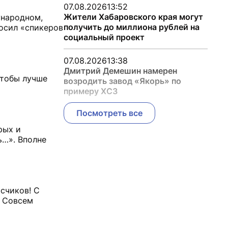
07.08.2026
13:52
Жители Хабаровского края могут
ународном,
получить до миллиона рублей на
росил «спикеров
социальный проект
07.08.2026
13:38
Дмитрий Демешин намерен
чтобы лучше
возродить завод «Якорь» по
примеру ХСЗ
Посмотреть все
рых и
ь…». Вполне
исчиков! С
. Совсем