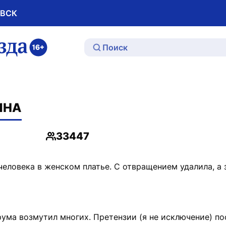
ОВСК
ю
ИНА
33447
Просмотры
человека в женском платье. С отвращением удалила, а 
ума возмутил многих. Претензии (я не исключение) по