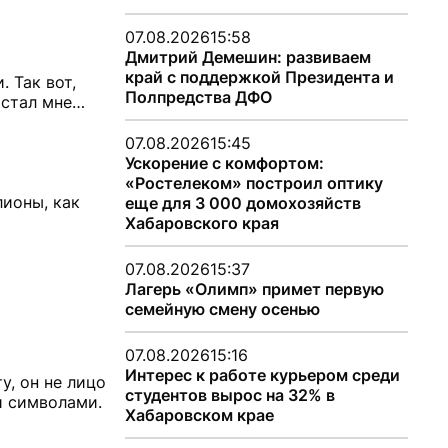
07.08.2026
15:58
Дмитрий Демешин: развиваем
край с поддержкой Президента и
 Так вот,
Полпредства ДФО
 стал мне…
07.08.2026
15:45
Ускорение с комфортом:
«Ростелеком» построил оптику
лионы, как
еще для 3 000 домохозяйств
Хабаровского края
07.08.2026
15:37
Лагерь «Олимп» примет первую
семейную смену осенью
07.08.2026
15:16
Интерес к работе курьером среди
у, он не лицо
студентов вырос на 32% в
и символами.
Хабаровском крае