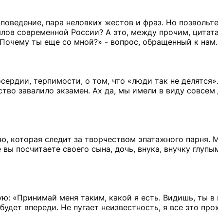
поведение, пара неловких жестов и фраз. Но позвольт
сылов современной России? А это, между прочим, цитат
 Почему ты еще со мной?» - вопрос, обращенный к нам.
ердии, терпимости, о том, что «люди так не делятся».
во завалило экзамен. Ах да, мы имели в виду совсем 
ию, которая следит за творчеством эпатажного парня. 
 вы посчитаете своего сына, дочь, внука, внучку глупым
ую: «Принимай меня таким, какой я есть. Видишь, ты в
 будет впереди. Не пугает неизвестность, я все это про