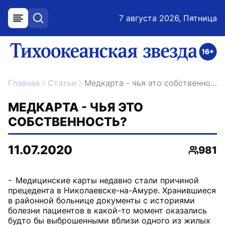
7 августа 2026, Пятница
меню
поиск
возрастное ограничение 16+
ссылка на главную
Главная
Статьи
Медкарта - чья это собственность?
МЕДКАРТА - ЧЬЯ ЭТО
СОБСТВЕННОСТЬ?
11.07.2020
981
Просмо
- Медицинские карты недавно стали причиной
прецедента в Николаевске-на-Амуре. Хранившиеся
в районной больнице документы с историями
болезни пациентов в какой-то момент оказались
будто бы выброшенными вблизи одного из жилых