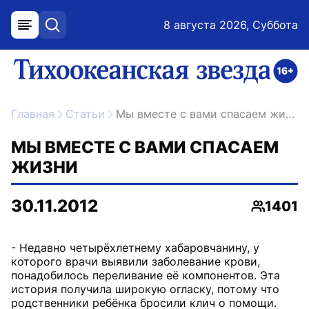
8 августа 2026, Суббота
меню
поиск
возрастное ограничение 16+
ссылка на главную
Главная
Статьи
Мы вместе с вами спасаем жизни
МЫ ВМЕСТЕ С ВАМИ СПАСАЕМ
ЖИЗНИ
30.11.2012
1401
Просмот
- Недавно четырёхлетнему хабаровчанину, у
которого врачи выявили заболевание крови,
понадобилось переливание её компонентов. Эта
история получила широкую огласку, потому что
родственники ребёнка бросили клич о помощи.