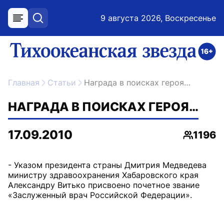
9 августа 2026, Воскресенье
меню
поиск
возрастное ограничение 16+
ссылка на главную
Главная
Статьи
Награда в поисках героя…
НАГРАДА В ПОИСКАХ ГЕРОЯ…
17.09.2010
1196
Просмо
- Указом президента страны Дмитрия Медведева
министру здравоохранения Хабаровского края
Александру Витько присвоено почетное звание
«Заслуженный врач Российской Федерации».