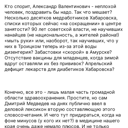
Кто спорит, Александр Валентинович - неплохой
человек, поздравить бы надо. Так что мешает?
Несколько десятков медработников Хабаровска,
списки которых сейчас «на сокращении» в центре
занятости? 90 лет советской власти, не научивших
нанайцев (не национальность, а жителей района!)
«мыть руки» или, наоборот, так научивших, что у
них в Троицком теперь из-за этой воды
дизентерия? Забастовки «скорой» в Амурске?
Отсутствие вакцины для младенцев, когда зимой
вдруг оставляли их без прививок? Апрельский
дефицит лекарств для диабетиков Хабаровска?
Конечно, все это - лишь малая часть громадной
области здравоохранения. Простите, но сам
Дмитрий Медведев на днях публично ввел в
деловой лексикон вторую составляющую этого
словосочетания. И чего тут придираться, когда на
фоне минусов (у кого их нет?) в медицине нашего
края очень даже немало плюсов. И не только