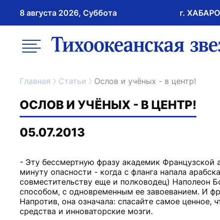
8 августа 2026, Суббота
г. ХАБАР
возрастное ограничение 16+
меню
ссылка на главну
Главная
Статьи
Ослов и учёных - в центр!
ОСЛОВ И УЧЁНЫХ - В ЦЕНТР!
05.07.2013
- Эту бессмертную фразу академик Французской а
минуту опасности - когда с фланга напала арабск
совместительству еще и полководец) Наполеон Б
способом, с одновременным ее завоеванием. И фр
Напротив, она означала: спасайте самое ценное, 
средства и инноваторские мозги.