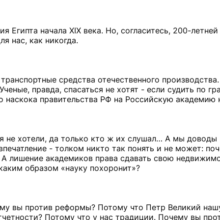
ия Египта начала XIX века. Но, согласитесь, 200-летне
я нас, как никогда.
 транспортные средства отечественного производства.
Ученые, правда, спасаться не хотят - если судить по г
о наскока правительства РФ на Российскую академию 
ся не хотели, да только кто ж их слушал… А мы доводы
печатление - толком никто так понять и не может: по
 А лишение академиков права сдавать свою недвижимо
 каким образом «науку похоронит»?
ему вы против реформы? Потому что Петр Великий на
тчетности? Потому что у нас традиции. Почему вы про