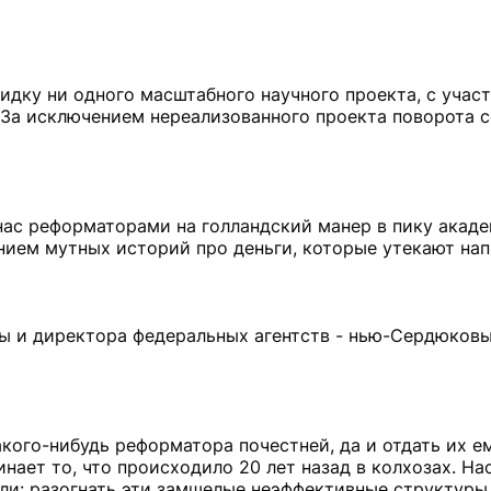
кидку ни одного масштабного научного проекта, с учас
. За исключением нереализованного проекта поворота с
 нас реформаторами на голландский манер в пику акаде
нием мутных историй про деньги, которые утекают нап
оры и директора федеральных агентств - нью-Сердюко
акого-нибудь реформатора почестней, да и отдать их е
ает то, что происходило 20 лет назад в колхозах. На
ли: разогнать эти замшелые неэффективные структуры