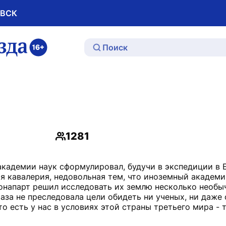
ОВСК
ю
1281
Просмотры
кадемии наук сформулировал, будучи в экспедиции в Е
ая кавалерия, недовольная тем, что иноземный академи
онапарт решил исследовать их землю несколько необ
аза не преследовала цели обидеть ни ученых, ни даже 
что есть у нас в условиях этой страны третьего мира -