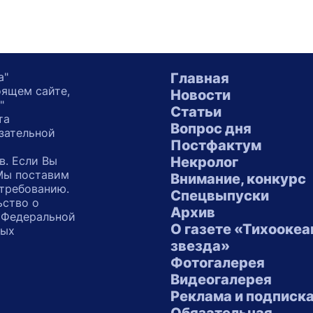
а"
Главная
оящем сайте,
Новости
"
Статьи
та
Вопрос дня
зательной
Постфактум
в. Если Вы
Некролог
 Мы поставим
Внимание, конкурс
 требованию.
Спецвыпуски
ьство о
Архив
 Федеральной
О газете «Тихоокеа
ных
звезда»
"
Фотогалерея
Видеогалерея
Реклама и подписк