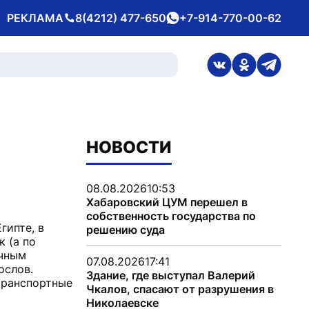
РЕКЛАМА
8(4212) 477-650
+7-914-770-00-62
Телефон
whatsApp
ссылка на стран
ссылка на 
ссылка
НОВОСТИ
08.08.2026
10:53
Хабаровский ЦУМ перешел в
собственность государства по
гипте, в
решению суда
к (а по
ычным
07.08.2026
17:41
ослов.
Здание, где выступал Валерий
 транспортные
Чкалов, спасают от разрушения в
Николаевске