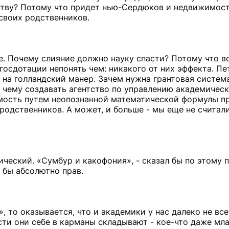
ству? Потому что придет нью-Сердюков и недвижимост
 своих родственников.
е. Почему слияние должно науку спасти? Потому что в
госдотации непонять чем: никакого от них эффекта. Пе
, на голландский манер. Зачем нужна грантовая система
К чему создавать агентство по управлению академичес
мость путем неопознанной математической формулы п
родственников. А может, и больше - мы еще не считали
ический. «Сумбур и какофония», - сказал бы по этому 
бы абсолютно прав.
, то оказывается, что и академики у нас далеко не вс
ости они себе в карманы складывают - кое-что даже м