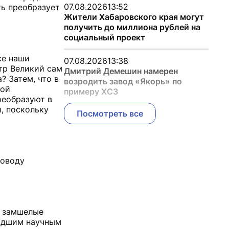
07.08.2026
13:52
ь преобразует
Жители Хабаровского края могут
получить до миллиона рублей на
социальный проект
се наши
07.08.2026
13:38
тр Великий сам
Дмитрий Демешин намерен
? Затем, что в
возродить завод «Якорь» по
кой
примеру ХСЗ
реобразуют в
, поскольку
Посмотреть все
поводу
е замшелые
ладшим научным