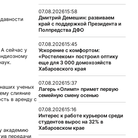
07.08.2026
15:58
Дмитрий Демешин: развиваем
й давности
край с поддержкой Президента и
Полпредства ДФО
07.08.2026
15:45
 А сейчас у
Ускорение с комфортом:
рандиозному
«Ростелеком» построил оптику
наук.
еще для 3 000 домохозяйств
Хабаровского края
07.08.2026
15:37
 наших ученых
Лагерь «Олимп» примет первую
чему слияние
семейную смену осенью
сть в аренду с
07.08.2026
15:16
Интерес к работе курьером среди
студентов вырос на 32% в
Хабаровском крае
шу академию
тив передачи