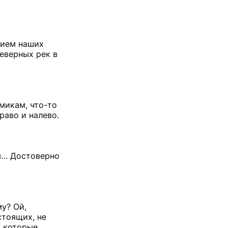
тием наших
еверных рек в
микам, что-то
раво и налево.
вы… Достоверно
му? Ой,
стоящих, не
, которые