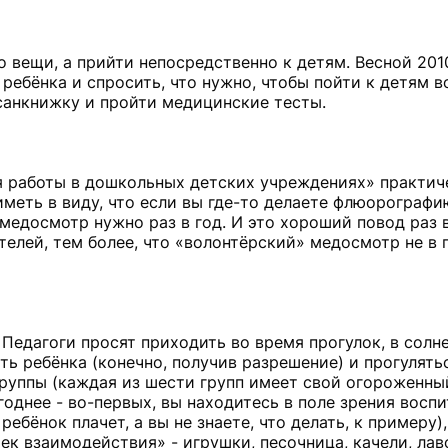
 вещи, а прийти непосредственно к детям. Весной 2010
 ребёнка и спросить, что нужно, чтобы пойти к детям 
 санкнижку и пройти медицинские тесты.
я работы в дошкольных детских учреждениях» практич
иметь в виду, что если вы где-то делаете флюорографи
медосмотр нужно раз в год. И это хороший повод раз 
телей, тем более, что «волонтёрский» медосмотр не в
Педагоги просят приходить во время прогулок, в солн
ять ребёнка (конечно, получив разрешение) и прогулять
группы (каждая из шести групп имеет свой огороженны
однее - во-первых, вы находитесь в поле зрения воспи
ебёнок плачет, а вы не знаете, что делать, к примеру),
к взаимодействия» - игрушки, песочница, качели, лав