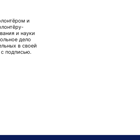
олонтёром и
олонтёру-
вания и науки
вольное дело
ельных в своей
 с подписью.