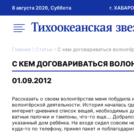
8 августа 2026, Суббота
г. ХАБАР
возрастное ограничение 16+
меню
ссылка на главну
Главная
Статьи
С кем договариваться волонтё
С КЕМ ДОГОВАРИВАТЬСЯ ВОЛО
01.09.2012
Рассказать о своем волонтёрстве меня побудила 
волонтёрской деятельности. История началась где
интернет-дневнике список вещей, необходимых дл
ватные палочки и тампоны, что-то еще…. Добралс
указанный дом ребёнка. На входе сидел совсем не
куда-то по телефону, принял пакет и поблагодарил