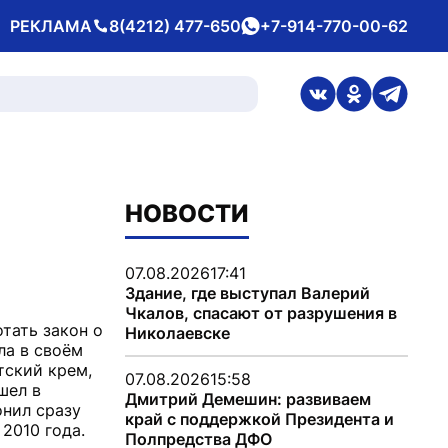
РЕКЛАМА
8(4212) 477-650
+7-914-770-00-62
Телефон
whatsApp
ссылка на стран
ссылка на 
ссылка
НОВОСТИ
07.08.2026
17:41
Здание, где выступал Валерий
Чкалов, спасают от разрушения в
тать закон о
Николаевске
ла в своём
тский крем,
07.08.2026
15:58
шел в
Дмитрий Демешин: развиваем
онил сразу
край с поддержкой Президента и
 2010 года.
Полпредства ДФО