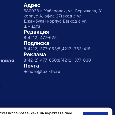
Адрес
680038 г. Хабаровск, ул. Серышева, 31,
корпус А, офис 27(вход с ул.
Джамбула) корпус Б(вход с ул.
Шмидта)
Редакция
8(4212) 477-625
Подписка
8(4212) 377-053;
8(4212) 763-416
Реклама
нская
8(4212) 477-650;
8(4212) 377-630
Почта
Reader@toz.khv.ru
а
жая использовать сайт, вы выражаете свое