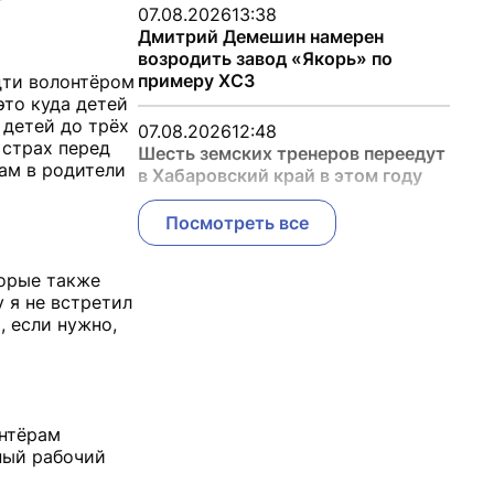
07.08.2026
13:38
Дмитрий Демешин намерен
возродить завод «Якорь» по
примеру ХСЗ
дти волонтёром
это куда детей
 детей до трёх
07.08.2026
12:48
 страх перед
Шесть земских тренеров переедут
ам в родители
в Хабаровский край в этом году
Посмотреть все
торые также
 я не встретил
, если нужно,
онтёрам
ный рабочий