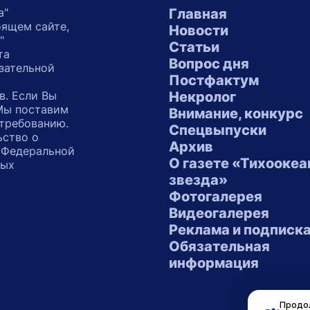
а"
Главная
оящем сайте,
Новости
"
Статьи
та
Вопрос дня
зательной
Постфактум
в. Если Вы
Некролог
 Мы поставим
Внимание, конкурс
 требованию.
Спецвыпуски
ьство о
Архив
 Федеральной
О газете «Тихоокеа
ных
звезда»
"
Фотогалерея
Видеогалерея
Реклама и подписк
Обязательная
информация
Продол