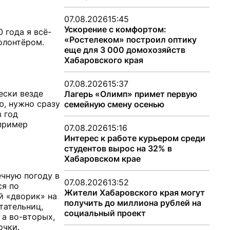
07.08.2026
15:45
Ускорение с комфортом:
 года я всё-
«Ростелеком» построил оптику
волонтёром.
еще для 3 000 домохозяйств
Хабаровского края
07.08.2026
15:37
ески везде
Лагерь «Олимп» примет первую
ю, нужно сразу
семейную смену осенью
в год
 пример
07.08.2026
15:16
Интерес к работе курьером среди
студентов вырос на 32% в
Хабаровском крае
ечную погоду в
07.08.2026
13:52
ся по
Жители Хабаровского края могут
й «дворик» на
получить до миллиона рублей на
тательниц,
социальный проект
 а во-вторых,
очки.