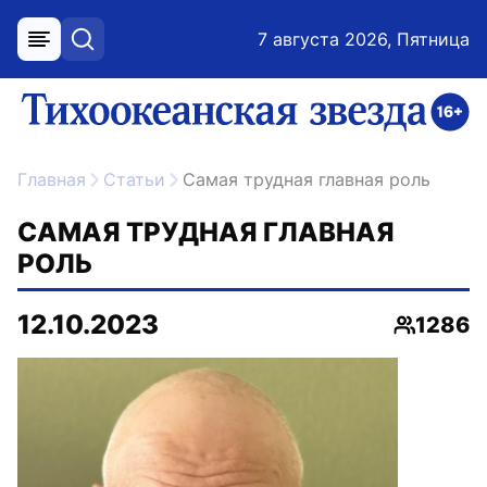
7 августа 2026, Пятница
меню
поиск
возрастное ограничение 16+
ссылка на главную
Главная
Статьи
Самая трудная главная роль
САМАЯ ТРУДНАЯ ГЛАВНАЯ
РОЛЬ
12.10.2023
1286
Просмот