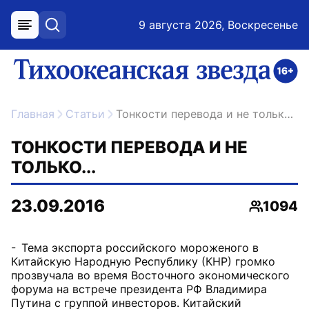
9 августа 2026, Воскресенье
меню
поиск
возрастное ограничение 16+
ссылка на главную
Главная
Статьи
Тонкости перевода и не только...
ТОНКОСТИ ПЕРЕВОДА И НЕ
ТОЛЬКО...
23.09.2016
1094
Просмот
- Тема экспорта российского мороженого в
Китайскую Народную Республику (КНР) громко
прозвучала во время Восточного экономического
форума на встрече президента РФ Владимира
Путина с группой инвесторов. Китайский