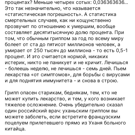
процентах? Меньше четырех сотых: 0,036363636…
Это так незначительно, что называется
«статистическая погрешность». А статистика
смертельных случаев, как ни кощунственно
прозвучит по отношению к умершим, вообще
составляет десятитысячную долю процента. При
том, что обычным гриппом за год по всему миру
болеет от ста до пятисот миллионов человек, а
умирает от 250 тысяч до миллиона - то есть 0,5-1
процент. И это считается нормой, никаких
истерик, никто не паникует и не кричит. Лечишься
- болеешь неделю, не лечишься - семь дней. Пьем
лекарства «от симптомов», для борьбы с вирусами
и для поднятия иммунитета - и снова в строю.
Грипп опасен старикам, беднякам, тем, кто не
может купить лекарство, и тем, у кого возникает
тяжелое осложнение. Очень убедительно сказал
один российский врач: уханьским гриппом вы
можете заболеть, если встретите французским
поцелуем прилетевшего прямо из Уханя больного
китайца.