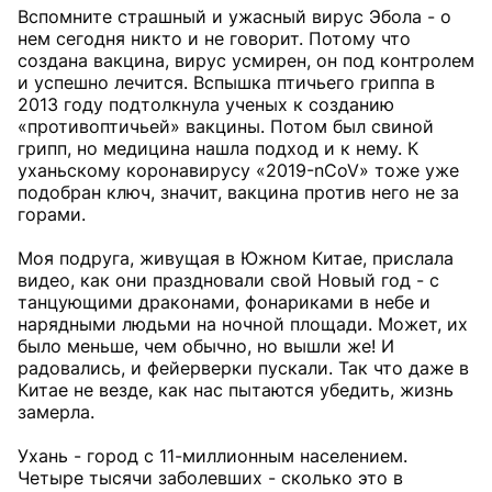
Вспомните страшный и ужасный вирус Эбола - о
нем сегодня никто и не говорит. Потому что
создана вакцина, вирус усмирен, он под контролем
и успешно лечится. Вспышка птичьего гриппа в
2013 году подтолкнула ученых к созданию
«противоптичьей» вакцины. Потом был свиной
грипп, но медицина нашла подход и к нему. К
уханьскому коронавирусу «2019-nCoV» тоже уже
подобран ключ, значит, вакцина против него не за
горами.
Моя подруга, живущая в Южном Китае, прислала
видео, как они праздновали свой Новый год - с
танцующими драконами, фонариками в небе и
нарядными людьми на ночной площади. Может, их
было меньше, чем обычно, но вышли же! И
радовались, и фейерверки пускали. Так что даже в
Китае не везде, как нас пытаются убедить, жизнь
замерла.
Ухань - город с 11-миллионным населением.
Четыре тысячи заболевших - сколько это в