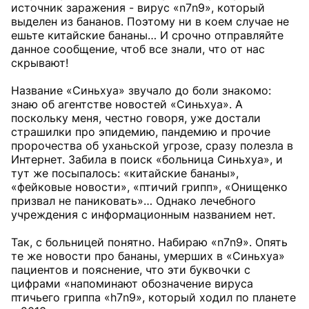
источник заражения - вирус «n7n9», который
выделен из бананов. Поэтому ни в коем случае не
ешьте китайские бананы… И срочно отправляйте
данное сообщение, чтоб все знали, что от нас
скрывают!
Название «Синьхуа» звучало до боли знакомо:
знаю об агентстве новостей «Синьхуа». А
поскольку меня, честно говоря, уже достали
страшилки про эпидемию, пандемию и прочие
пророчества об уханьской угрозе, сразу полезла в
Интернет. Забила в поиск «больница Синьхуа», и
тут же посыпалось: «китайские бананы»,
«фейковые новости», «птичий грипп», «Онищенко
призвал не паниковать»… Однако лечебного
учреждения с информационным названием нет.
Так, с больницей понятно. Набираю «n7n9». Опять
те же новости про бананы, умерших в «Синьхуа»
пациентов и пояснение, что эти буквочки с
цифрами «напоминают обозначение вируса
птичьего гриппа «h7n9», который ходил по планете