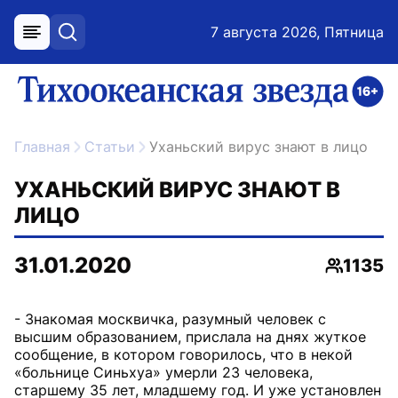
7 августа 2026, Пятница
меню
поиск
возрастное ограничение 16+
ссылка на главную
Главная
Статьи
Уханьский вирус знают в лицо
УХАНЬСКИЙ ВИРУС ЗНАЮТ В
ЛИЦО
31.01.2020
1135
Просмо
- Знакомая москвичка, разумный человек с
высшим образованием, прислала на днях жуткое
сообщение, в котором говорилось, что в некой
«больнице Синьхуа» умерли 23 человека,
старшему 35 лет, младшему год. И уже установлен