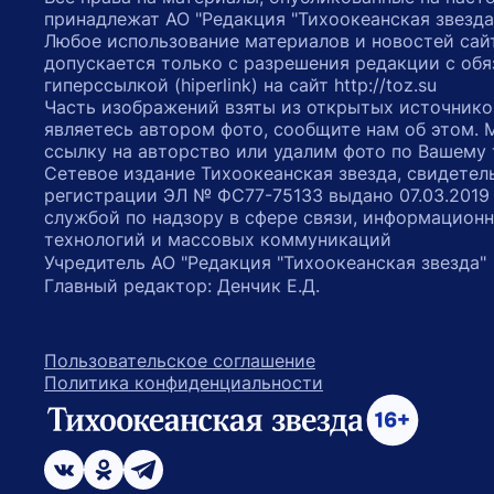
принадлежат АО "Редакция "Тихоокеанская звезда
Любое использование материалов и новостей сай
допускается только с разрешения редакции с обя
гиперссылкой (hiperlink) на сайт http://toz.su
Часть изображений взяты из открытых источнико
являетесь автором фото, сообщите нам об этом.
ссылку на авторство или удалим фото по Вашему
Сетевое издание Тихоокеанская звезда, свидетел
регистрации ЭЛ № ФС77-75133 выдано 07.03.2019
службой по надзору в сфере связи, информацион
технологий и массовых коммуникаций
Учредитель АО "Редакция "Тихоокеанская звезда
Главный редактор: Денчик Е.Д.
Пользовательское соглашение
Политика конфиденциальности
возрастное ограничение 16+
ссылка на главную
ссылка на страницу в Вконтакте
ссылка на страницу в Одноклассниках
ссылка на канал в Телеграмм