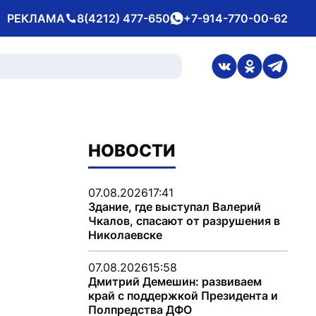
РЕКЛАМА
8(4212) 477-650
+7-914-770-00-62
Телефон
whatsApp
ссылка на стран
ссылка на 
ссылка
НОВОСТИ
07.08.2026
17:41
Здание, где выступал Валерий
Чкалов, спасают от разрушения в
Николаевске
07.08.2026
15:58
Дмитрий Демешин: развиваем
край с поддержкой Президента и
Полпредства ДФО