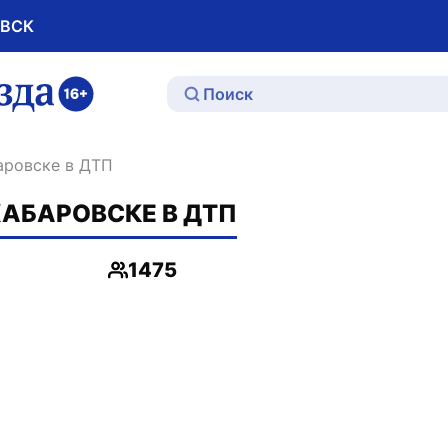
ОВСК
ю
баровске в ДТП
ХАБАРОВСКЕ В ДТП
1475
Просмотры