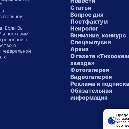
Новости
"
Статьи
та
Вопрос дня
зательной
Постфактум
в. Если Вы
Некролог
 Мы поставим
Внимание, конкурс
 требованию.
Спецвыпуски
ьство о
Архив
 Федеральной
О газете «Тихоокеа
ных
звезда»
"
Фотогалерея
Видеогалерея
Реклама и подписк
Обязательная
информация
Продол
соглас
числе 
соотве