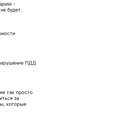
арию -
не будет.
нности
 нарушение ПДД
не так просто
иться за
ны, которые