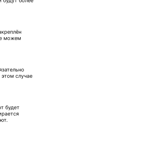
 будут более
акреплён
не можем
язательно
 этом случае
от будет
ирается
ют.