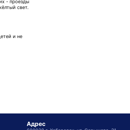
их - проезды
жёлтый свет.
етей и не
Адрес