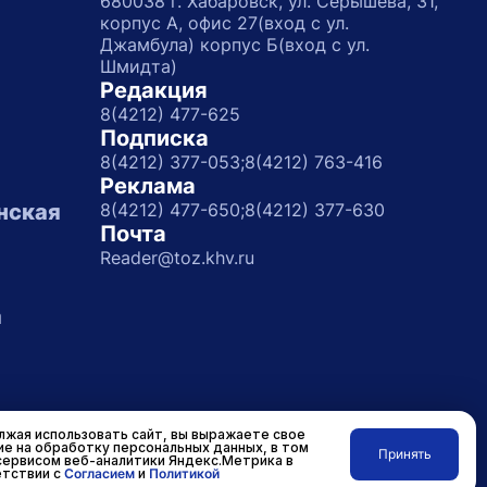
680038 г. Хабаровск, ул. Серышева, 31,
корпус А, офис 27(вход с ул.
Джамбула) корпус Б(вход с ул.
Шмидта)
Редакция
8(4212) 477-625
Подписка
8(4212) 377-053;
8(4212) 763-416
Реклама
нская
8(4212) 477-650;
8(4212) 377-630
Почта
Reader@toz.khv.ru
а
жая использовать сайт, вы выражаете свое
ие на обработку персональных данных, в том
Принять
сервисом веб-аналитики Яндекс.Метрика в
Разработано в
RASA
тствии с
Согласием
и
Политикой