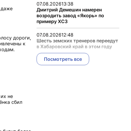
07.08.2026
13:38
 даже
Дмитрий Демешин намерен
возродить завод «Якорь» по
примеру ХСЗ
07.08.2026
12:48
лосу дороги,
Шесть земских тренеров переедут
ивлечены к
в Хабаровский край в этом году
ходам.
Посмотреть все
 их не
ёнка сбил