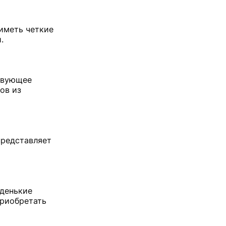
иметь четкие
.
ствующее
ов из
представляет
оденькие
приобретать