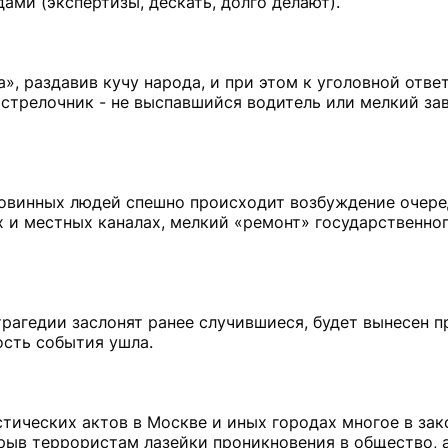
ами (экспертизы, дескать, долго делают).
», раздавив кучу народа, и при этом к уголовной отве
 стрелочник - не выспавшийся водитель или мелкий зав
 повинных людей спешно происходит возбуждение очер
х и местных каналах, мелкий «ремонт» государственног
трагедии заслонят ранее случившиеся, будет вынесен п
ость события ушла.
стических актов в Москве и иных городах многое в за
рыв террористам лазейки проникновения в общество, а