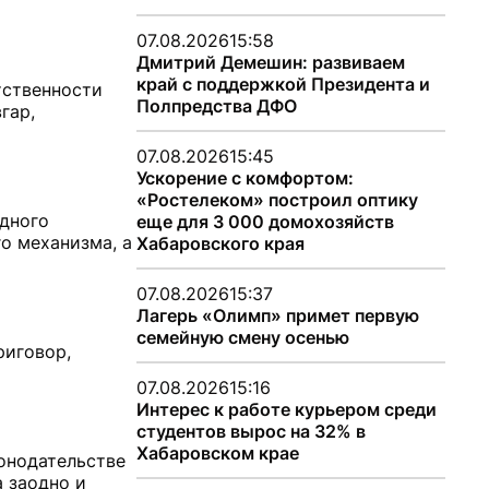
07.08.2026
15:58
Дмитрий Демешин: развиваем
край с поддержкой Президента и
тственности
Полпредства ДФО
гар,
07.08.2026
15:45
Ускорение с комфортом:
«Ростелеком» построил оптику
едного
еще для 3 000 домохозяйств
о механизма, а
Хабаровского края
07.08.2026
15:37
Лагерь «Олимп» примет первую
семейную смену осенью
риговор,
07.08.2026
15:16
Интерес к работе курьером среди
студентов вырос на 32% в
Хабаровском крае
конодательстве
 заодно и