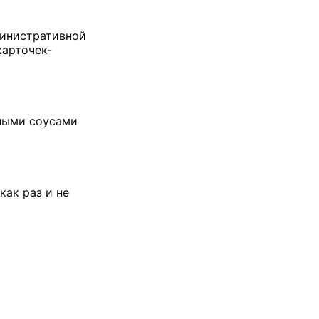
министративной
карточек-
зными соусами
как раз и не