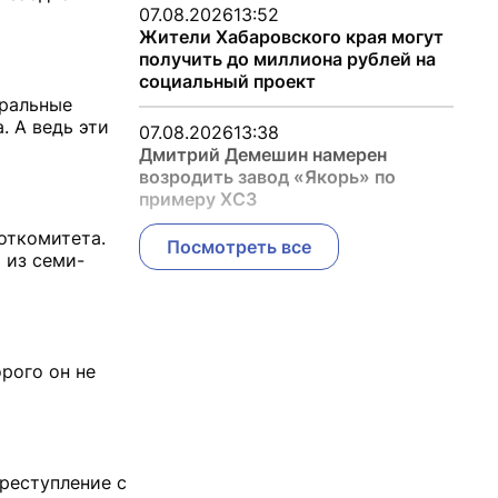
07.08.2026
13:52
Жители Хабаровского края могут
получить до миллиона рублей на
социальный проект
еральные
. А ведь эти
07.08.2026
13:38
Дмитрий Демешин намерен
возродить завод «Якорь» по
примеру ХСЗ
откомитета.
Посмотреть все
 из семи-
рого он не
преступление с