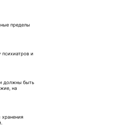
нные пределы
у психиатров и
ии должны быть
жие, на
й хранения
.