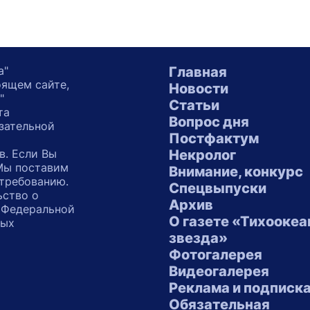
а"
Главная
оящем сайте,
Новости
"
Статьи
та
Вопрос дня
зательной
Постфактум
в. Если Вы
Некролог
 Мы поставим
Внимание, конкурс
 требованию.
Спецвыпуски
ьство о
Архив
 Федеральной
О газете «Тихоокеа
ных
звезда»
"
Фотогалерея
Видеогалерея
Реклама и подписк
Обязательная