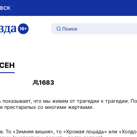
ОВСК
ю
СЕН
1683
Просмотры
 показывает, что мы живем от трагедии к трагедии. П
ме престарелых со многими жертвами.
е. То «Зимняя вишня», то «Хромая лошадь» или «Холдо