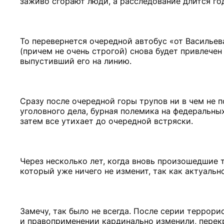
заживо сгорают люди, а расследование длится год
То перевернется очередной автобус «от Васильева
(причем не очень строгой) снова будет привлечен
выпустивший его на линию.
Сразу после очередной горы трупов ни в чем не
уголовного дела, бурная полемика на федеральны
затем все утихает до очередной встряски.
Через несколько лет, когда вновь произошедшие 
который уже ничего не изменит, так как актуальн
Замечу, так было не всегда. После серии террори
и правоприменении кардинально изменили, перек