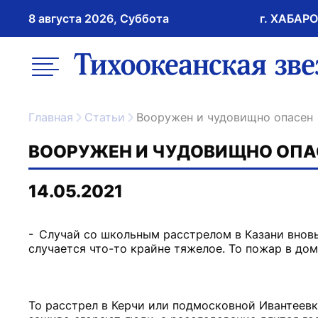
8 августа 2026, Суббота
г. ХАБАР
возрастное ограничение 16+
меню
ссылка на главну
Главная
Статьи
Вооружен и чудовищно опасен
ВООРУЖЕН И ЧУДОВИЩНО ОПА
14.05.2021
- Случай со школьным расстрелом в Казани вновь
случается что-то крайне тяжелое. То пожар в до
То расстрел в Керчи или подмосковной Ивантеевк