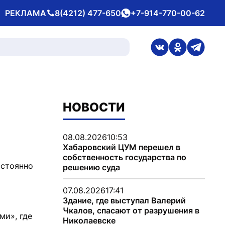
РЕКЛАМА
8(4212) 477-650
+7-914-770-00-62
Телефон
whatsApp
ссылка на стран
ссылка на 
ссылка
НОВОСТИ
08.08.2026
10:53
Хабаровский ЦУМ перешел в
собственность государства по
остоянно
решению суда
07.08.2026
17:41
Здание, где выступал Валерий
Чкалов, спасают от разрушения в
ми», где
Николаевске