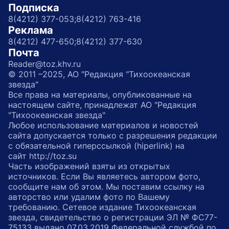
Подписка
8(4212) 377-053;
8(4212) 763-416
Реклама
8(4212) 477-650;
8(4212) 377-630
Почта
Reader@toz.khv.ru
© 2011 –2025, АО "Редакция "Тихоокеанская
звезда"
Все права на материалы, опубликованные на
настоящем сайте, принадлежат АО "Редакция
"Тихоокеанская звезда"
Любое использование материалов и новостей
сайта допускается только с разрешения редакции
с обязательной гиперссылкой (hiperlink) на
сайт http://toz.su
Часть изображений взяты из открытых
источников. Если Вы являетесь автором фото,
сообщите нам об этом. Мы поставим ссылку на
авторство или удалим фото по Вашему
требованию. Сетевое издание Тихоокеанская
звезда, свидетельство о регистрации ЭЛ № ФС77-
75133 выдано 07.03.2019 Федеральной службой по